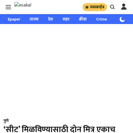
सबस्क्राईब
Epaper
ताज्या
देश
शहर
क्रीडा
Crime
साप्ताहिक
पुणे
‘सीट’ मिळविण्यासाठी दोन मित्र एकाच