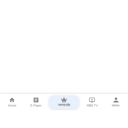
सबस्क्राईब
Home
E-Paper
लाईव्ह TV
सकाळ+