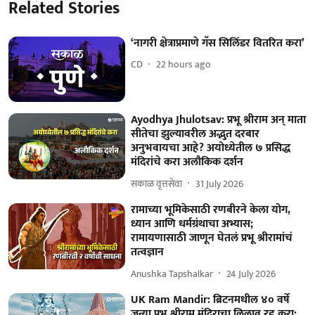
Related Stories
‘नागरी क्षेत्राप्रमाणे गॅस सिलिंडर वितरित करा’
CD
22 hours ago
Ayodhya Jhulotsav: प्रभू श्रीराम अन् माता
सीतेचा झुल्यावरील अद्भुत दरबार
अनुभवायचा आहे? अयोध्येतील ७ प्रसिद्ध
मंदिरांचे करा अलौकिक दर्शन
सकाळ वृत्तसेवा
31 July 2026
रामाच्या भूमिकेसाठी रणबीरने केला योग,
ध्यान आणि धर्मग्रंथाचा अभ्यास;
रामायणासाठी जाणून घेतलं प्रभू श्रीरामांचं
तत्वज्ञान
Anushka Tapshalkar
24 July 2026
UK Ram Mandir: ब्रिटनमधील ४० वर्षे
जुन्या प्रभू श्रीराम मंदिराचा लिलाव रद्द करा;