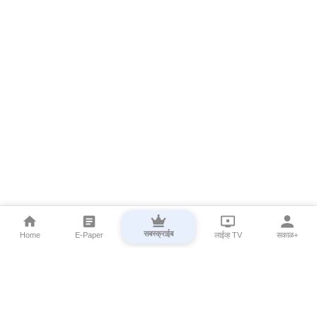
सबस्क्राईब
Home
E-Paper
लाईव्ह TV
सकाळ+