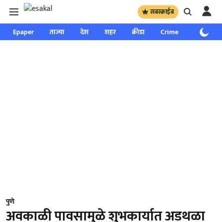
सबस्क्राईब
Epaper
ताज्या
देश
शहर
क्रीडा
Crime
साप्ताहिक
पुणे
अवकाळी पावसामुळे शुभकार्यात अडथळा