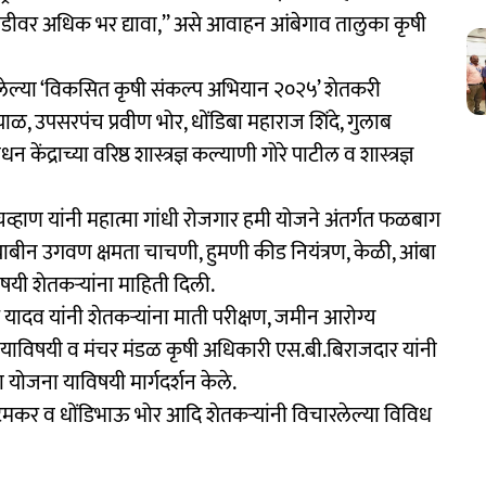
ीवर अधिक भर द्यावा,’’ असे आवाहन आंबेगाव तालुका कृषी
 झालेल्या ‘विकसित कृषी संकल्प अभियान २०२५’ शेतकरी
ाळ, उपसरपंच प्रवीण भोर, धोंडिबा महाराज शिंदे, गुलाब
ंद्राच्या वरिष्ठ शास्त्रज्ञ कल्याणी गोरे पाटील व शास्त्रज्ञ
व्हाण यांनी महात्मा गांधी रोजगार हमी योजने अंतर्गत फळबाग
ोयाबीन उगवण क्षमता चाचणी, हुमणी कीड नियंत्रण, केळी, आंबा
विषयी शेतकऱ्यांना माहिती दिली.
ोगेश यादव यांनी शेतकऱ्यांना माती परीक्षण, जमीन आरोग्य
ा याविषयी व मंचर मंडळ कृषी अधिकारी एस.बी.बिराजदार यांनी
 योजना याविषयी मार्गदर्शन केले.
ुभाष टेमकर व धोंडिभाऊ भोर आदि शेतकऱ्यांनी विचारलेल्या विविध