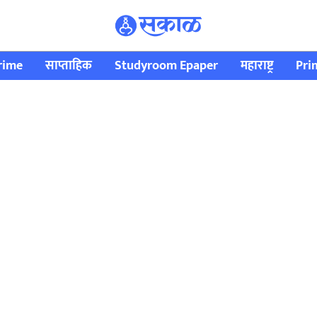
rime
साप्ताहिक
Studyroom Epaper
महाराष्ट्र
Pri