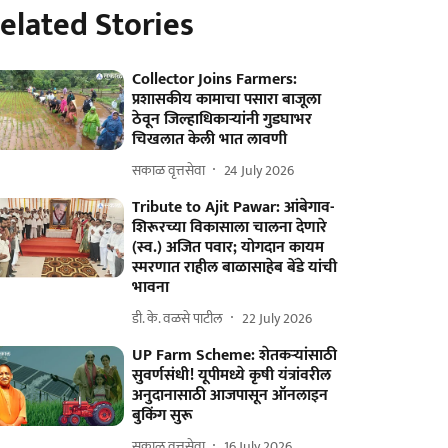
elated Stories
Collector Joins Farmers:
प्रशासकीय कामाचा पसारा बाजूला
ठेवून जिल्हाधिकाऱ्यांनी गुडघाभर
चिखलात केली भात लावणी
सकाळ वृत्तसेवा
24 July 2026
Tribute to Ajit Pawar: आंबेगाव-
शिरूरच्या विकासाला चालना देणारे
(स्व.) अजित पवार; योगदान कायम
स्मरणात राहील बाळासाहेब बेंडे यांची
भावना
डी. के. वळसे पाटील
22 July 2026
UP Farm Scheme: शेतकऱ्यांसाठी
सुवर्णसंधी! यूपीमध्ये कृषी यंत्रांवरील
अनुदानासाठी आजपासून ऑनलाइन
बुकिंग सुरू
सकाळ वृत्तसेवा
16 July 2026