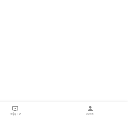
लाईव्ह TV
सकाळ+