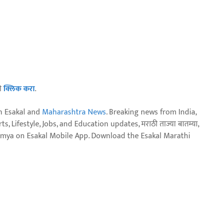
ठी
क्लिक करा
.
n Esakal and
Maharashtra News
. Breaking news from India,
, Lifestyle, Jobs, and Education updates, मराठी ताज्या बातम्या,
aja batmya on Esakal Mobile App. Download the Esakal Marathi