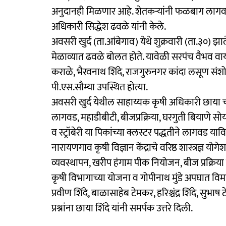
अनुदानही मिळणार आहे. शेतकऱ्यांनी फळबाग लागवड
अधिकारी सिद्धेश ढवळे यांनी केले.
अवसरी खुर्द (ता.आंबेगाव) येथे शुक्रवारी (ता.३०)
मेळाव्यात ढवळे बोलत होते. यावेळी सरपंच वैभव वाय
कराळे, भैरवनाथ शिंदे, राजगुरुनगर कांदा लसूण संशोधन के
पी.एस.सौम्या उपस्थित होत्या.
अवसरी खुर्द येथील साहाय्यक कृषी अधिकारी छाया च
लागवड, महाडीबीटी, बीजप्रक्रिया, घरगुती बियाणे स
व स्ट्रॉबेरी या पिकांच्या क्लस्टर पद्धतीने लागवड या
नारायणगाव कृषी विज्ञान केंद्राचे वरिष्ठ शास्त्रज्ञ य
व्यवस्थापन, खरीप हंगाम पीक नियोजन, बीज प्रक्रिय
कृषी विभागाच्या योजना व गोपीनाथ मुंडे अपघात विमा
प्रवीण शिंदे, बाळासाहेब टेमकर, हरिश्चंद्र शिंदे, स
प्रश्नांना छाया शिंदे यांनी समर्पक उत्तरे दिली.