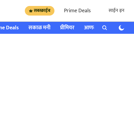
Prime Deals
साईन इन
सबस्क्राईब
me Deals
सकाळ मनी
प्रीमियर
आणखी
राशी भविष्य