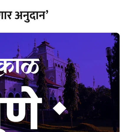
णार अनुदान’