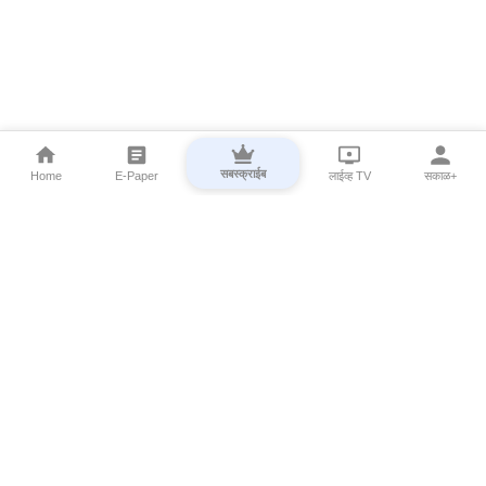
सबस्क्राईब
Home
E-Paper
लाईव्ह TV
सकाळ+
⌄
Marathi News
⌄
About Esakal
⌄