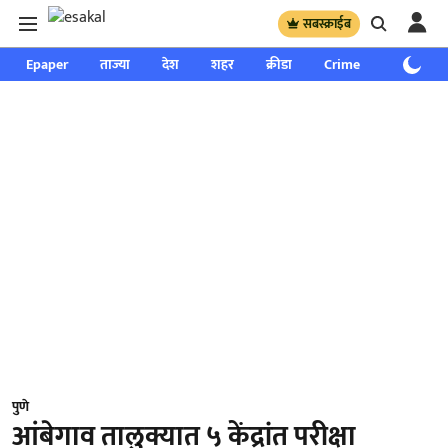
सबस्क्राईब
Epaper
ताज्या
देश
शहर
क्रीडा
Crime
साप्ताहिक
पुणे
आंबेगाव तालुक्यात ५ केंद्रांत परीक्षा