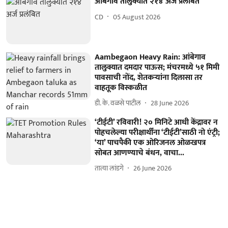
आंबेगाव तालुक्यात २१४ अर्ज प्रलंबित
CD
05 August 2026
Aambegaon Heavy Rain: आंबेगाव
तालुक्यात दमदार पाऊस; मंचरमध्ये ५१ मिमी
पावसाची नोंद, शेतकऱ्यांना दिलासा तर
वाहतूक विस्कळीत
डी. के. वळसे पाटील
28 June 2026
‘टीईटी’ रविवारी! २० मिनिटे आधी केंद्रावर न
पोहचलेल्या परीक्षार्थींना ‘टीईटी’साठी नो एंट्री;
‘या’ पाचपैकी एक ओरिजनल ओळखपत्र
सोबत आणण्याचे बंधन, वाचा...
तात्या लांडगे
26 June 2026