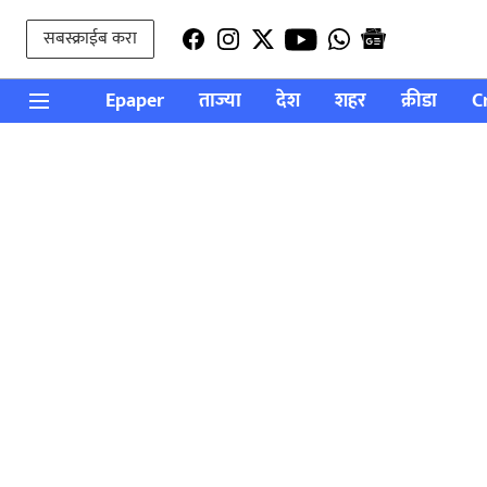
सबस्क्राईब करा
Epaper
ताज्या
देश
शहर
क्रीडा
C