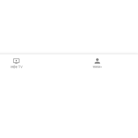
लाईव्ह TV
सकाळ+