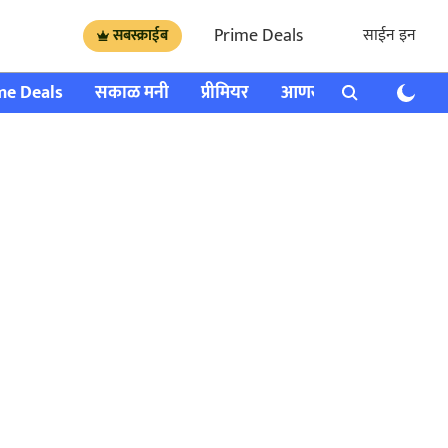
Prime Deals
साईन इन
सबस्क्राईब
me Deals
सकाळ मनी
प्रीमियर
आणखी
राशी भविष्य