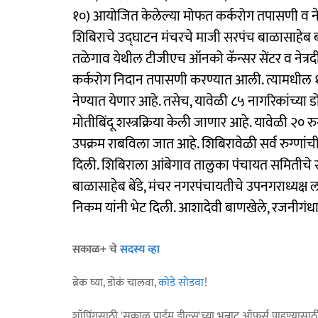
१०) आयोजित केलेल्या मोफत कर्करोग तपासणी व ने
शिबिराचे उद्‍घाटन मंचरचे माजी सरपंच बाळासाहेब बा
तळेगाव येथील टीजीएच ऑनको कॅन्सर सेंटर व नेत्रदीप 
कर्करोग निदान तपासणी करण्यात आली. त्यामधील १२
नेण्यात येणार आहे. तसेच, यावेळी ८५ नागरिकांच्य
मोतीबिंदू शस्त्रक्रिया केली जाणार आहे. यावेळी २० रु
उपक्रम राबविला जात आहे. शिबिरावेळी सर्व रुग्णांची
दिली. शिबिराला आंबेगाव तालुका पंचायत समितीचे 
बाळासाहेब बेंडे, मंचर नगरपंचायतीचे उपनगराध्यक्ष ल
निकम यांनी भेट दिली. आशादेवी बाणखेले, रजनीगंधा ब
सकाळ+ चे
सदस्य व्हा
ब्रेक घ्या, डोकं चालवा,
कोडे सोडवा
!
शॉपिंगसाठी 'सकाळ प्राईम डील्स'च्या भन्नाट ऑफर्स पाहण्यासा