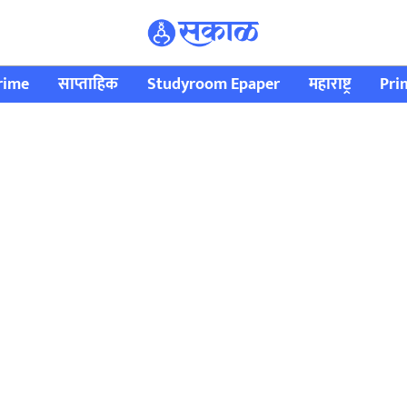
rime
साप्ताहिक
Studyroom Epaper
महाराष्ट्र
Pri