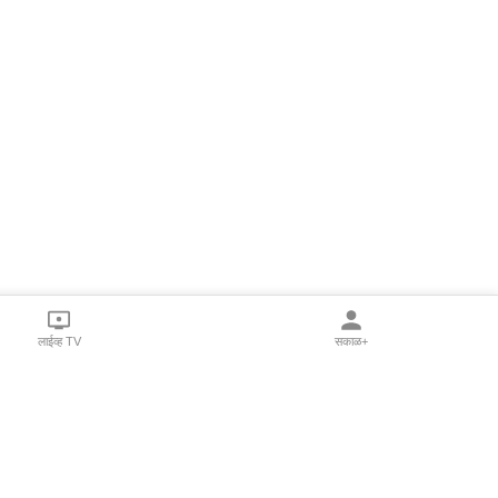
लाईव्ह TV
सकाळ+