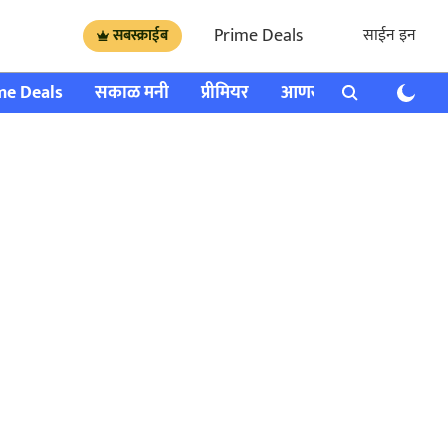
Prime Deals
साईन इन
सबस्क्राईब
me Deals
सकाळ मनी
प्रीमियर
आणखी
राशी भविष्य