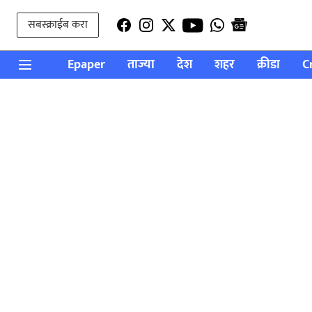
सबस्क्राईब करा
Epaper
ताज्या
देश
शहर
क्रीडा
C