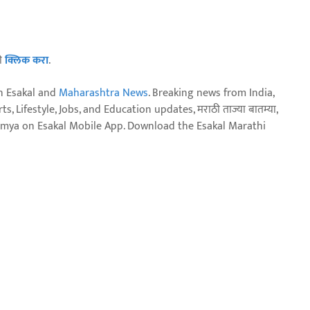
ठी
क्लिक करा
.
n Esakal and
Maharashtra News
. Breaking news from India,
, Lifestyle, Jobs, and Education updates, मराठी ताज्या बातम्या,
aja batmya on Esakal Mobile App. Download the Esakal Marathi