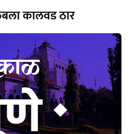
कळंबला कालवड ठार