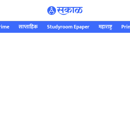
rime
साप्ताहिक
Studyroom Epaper
महाराष्ट्र
Pri