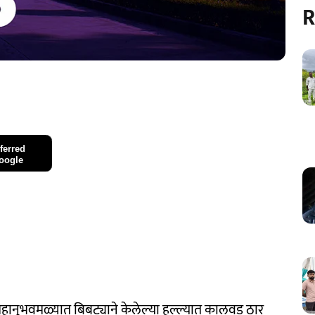
R
ferred
oogle
महानुभवमळ्यात बिबट्याने केलेल्या हल्ल्यात कालवड ठार