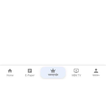
सबस्क्राईब
Home
E-Paper
लाईव्ह TV
सकाळ+