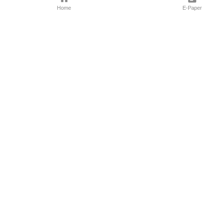
Home
E-Paper
Follow Us
Marathi News
Maharashtra N
Entertainment 
Sports News
Mumbai News