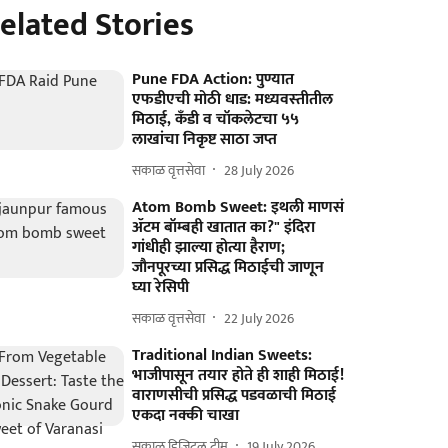
elated Stories
Pune FDA Action: पुण्यात
एफडीएची मोठी धाड: मध्‍यवस्‍तीतील
मिठाई, कँडी व चॉकलेटचा ५५
लाखांचा निकृष्ट साठा जप्त
सकाळ वृत्तसेवा
28 July 2026
Atom Bomb Sweet: इथली माणसं
ॲटम बॉम्बही खातात का?" इंदिरा
गांधीही झाल्या होत्या हैराण;
जौनपूरच्या प्रसिद्ध मिठाईची जाणून
घ्या रेसिपी
सकाळ वृत्तसेवा
22 July 2026
Traditional Indian Sweets:
भाजीपासून तयार होते ही शाही मिठाई!
वाराणसीची प्रसिद्ध पडवळाची मिठाई
एकदा नक्की चाखा
सकाळ डिजिटल टीम
19 July 2026