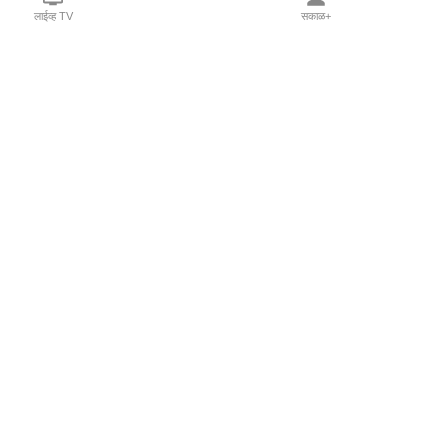
लाईव्ह TV
सकाळ+
l Programs
Print Products
Sakal Saptahik
hka
Family Doctor
 Crowdfunding
Sakal Publications
orm Pune India
 Foundation