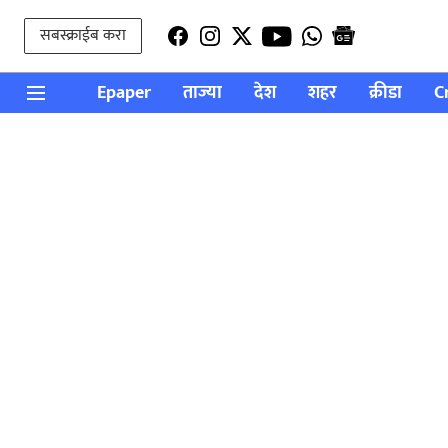
सबस्क्राईब करा
Epaper
ताज्या
देश
शहर
क्रीडा
C