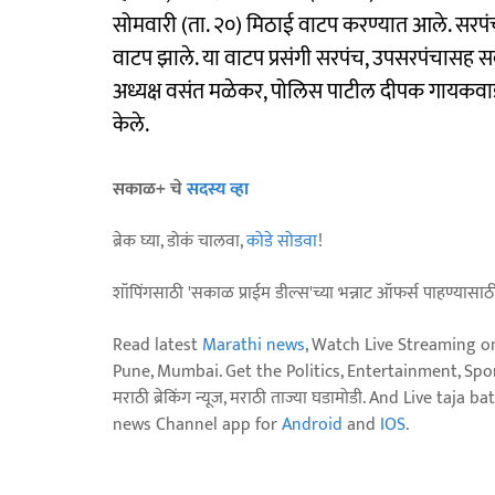
सोमवारी (ता. २०) मिठाई वाटप करण्यात आले. सरपंच 
वाटप झाले. या वाटप प्रसंगी सरपंच, उपसरपंचासह सद
अध्यक्ष वसंत मळेकर, पोलिस पाटील दीपक गायकवाड व ग
केले.
सकाळ+ चे
सदस्य व्हा
ब्रेक घ्या, डोकं चालवा,
कोडे सोडवा
!
शॉपिंगसाठी 'सकाळ प्राईम डील्स'च्या भन्नाट ऑफर्स पाहण्यासा
Read latest
Marathi news
, Watch Live Streaming o
Pune, Mumbai. Get the Politics, Entertainment, Sports
मराठी ब्रेकिंग न्यूज, मराठी ताज्या घडामोडी. And Live t
news Channel app for
Android
and
IOS
.