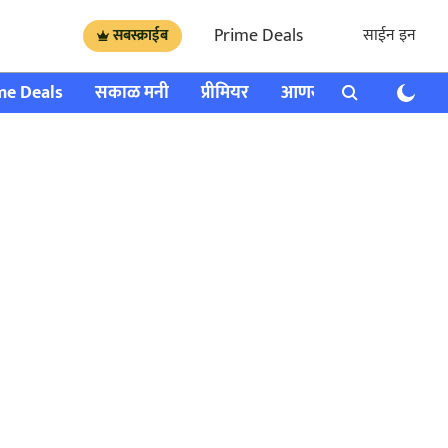
Prime Deals
साईन इन
सबस्क्राईब
me Deals
सकाळ मनी
प्रीमियर
आणखी
राशी भविष्य