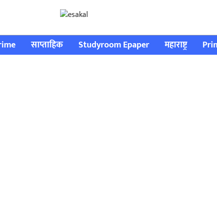
rime
साप्ताहिक
Studyroom Epaper
महाराष्ट्र
Pri