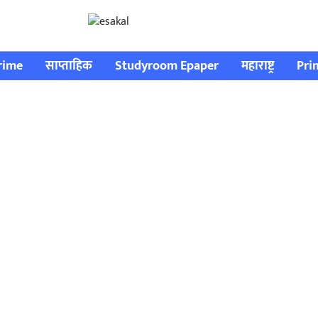
rime
साप्ताहिक
Studyroom Epaper
महाराष्ट्र
Pri