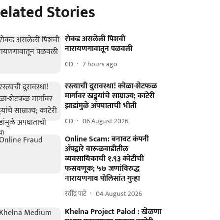
elated Stories
रोकड असलेली पिशवी
नारायणगावातून पळवली
CD
7 hours ago
रस्त्याची दुरावस्था! कोळा-शेटफळ
मार्गावर खड्ड्यांचे साम्राज्य; काटेरी
झाडांमुळे अपघाताची भीती
CD
06 August 2026
Online Scam: बनावट कंपनी
ॲपद्वारे वारूळवाडीतील
व्यवसायिकाची १.९३ कोटींची
फसवणूक; ५७ जणांविरुद्ध
नारायणगाव पोलिसांत गुन्हा
रवींद्र पाटे
04 August 2026
Khelna Project Palod : खेळणा