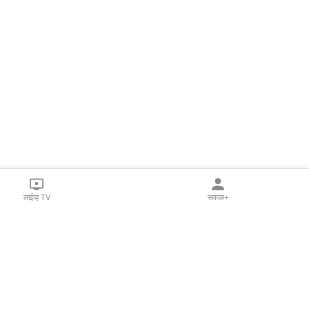
लाईव्ह TV
सकाळ+