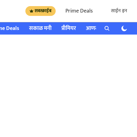
Prime Deals
साईन इन
सबस्क्राईब
me Deals
सकाळ मनी
प्रीमियर
आणखी
राशी भविष्य