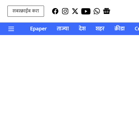
सबस्क्राईब करा
Epaper
ताज्या
देश
शहर
क्रीडा
C