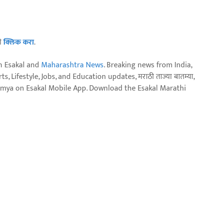
ठी
क्लिक करा
.
n Esakal and
Maharashtra News
. Breaking news from India,
, Lifestyle, Jobs, and Education updates, मराठी ताज्या बातम्या,
aja batmya on Esakal Mobile App. Download the Esakal Marathi