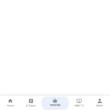
सबस्क्राईब
Home
E-Paper
लाईव्ह TV
सकाळ+