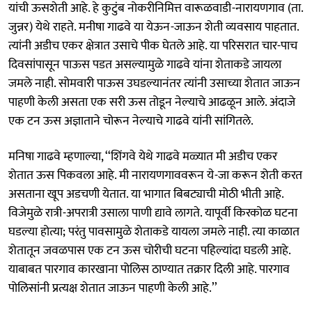
यांची ऊसशेती आहे. हे कुटुंब नोकरीनिमित्त वारूळवाडी-नारायणगाव (ता.
जुन्नर) येथे राहते. मनीषा गाढवे या येऊन-जाऊन शेती व्यवसाय पाहतात.
त्यांनी अडीच एकर क्षेत्रात उसाचे पीक घेतले आहे. या परिसरात चार-पाच
दिवसांपासून पाऊस पडत असल्यामुळे गाढवे यांना शेताकडे जायला
जमले नाही. सोमवारी पाऊस उघडल्यानंतर त्यांनी उसाच्या शेतात जाऊन
पाहणी केली असता एक सरी ऊस तोडून नेल्याचे आढळून आले. अंदाजे
एक टन ऊस अज्ञाताने चोरून नेल्याचे गाढवे यांनी सांगितले.
मनिषा गाढवे म्हणाल्या, ‘‘शिंगवे येथे गाढवे मळ्यात मी अडीच एकर
शेतात ऊस पिकवला आहे. मी नारायणगाववरून ये-जा करून शेती करत
असताना खूप अडचणी येतात. या भागात बिबट्याची मोठी भीती आहे.
विजेमुळे रात्री-अपरात्री उसाला पाणी द्यावे लागते. यापूर्वी किरकोळ घटना
घडल्या होत्या; परंतु पावसामुळे शेताकडे यायला जमले नाही. त्या काळात
शेतातून जवळपास एक टन ऊस चोरीची घटना पहिल्यांदा घडली आहे.
याबाबत पारगाव कारखाना पोलिस ठाण्यात तक्रार दिली आहे. पारगाव
पोलिसांनी प्रत्यक्ष शेतात जाऊन पाहणी केली आहे.’’