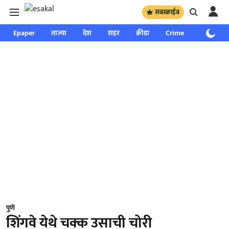
सबस्क्राईब
Epaper
ताज्या
देश
शहर
क्रीडा
Crime
साप्ताहिक
पुणे
शिंगवे येथे चक्क उसाची चोरी