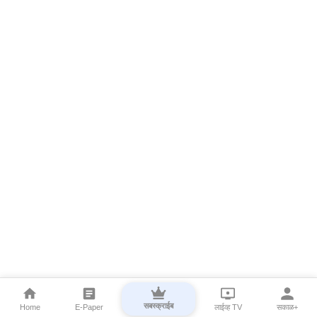
सबस्क्राईब
Home
E-Paper
लाईव्ह TV
सकाळ+