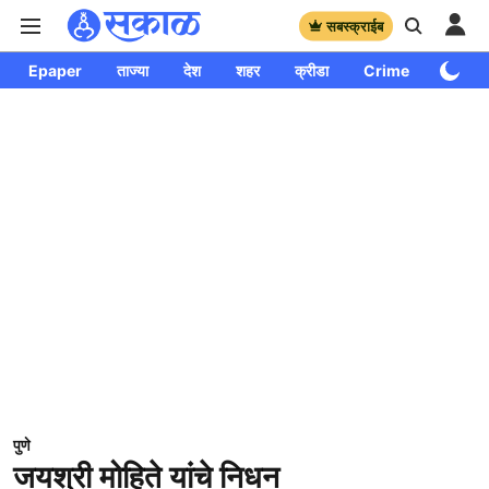
सबस्क्राईब
Epaper
ताज्या
देश
शहर
क्रीडा
Crime
साप्ताहि
पुणे
जयश्री मोहिते यांचे निधन