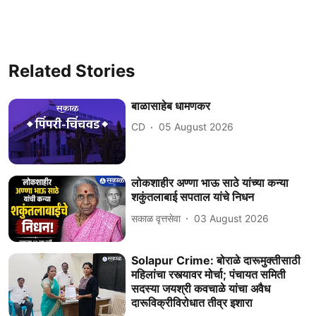
Related Stories
बाळासाहेब धामणकर
CD
05 August 2026
लोकशाहीर अण्णा भाऊ साठे यांच्या कन्या
शकुंतलाबाई सपताल यांचे निधन
सकाळ वृत्तसेवा
03 August 2026
Solapur Crime: बोराळे दारूमुक्तीसाठी
महिलांचा रस्त्यावर मोर्चा; पंचायत समिती
सदस्या जयश्री कवचाळे यांचा अवैध
दारूविक्रीविरोधात तीव्र इशारा