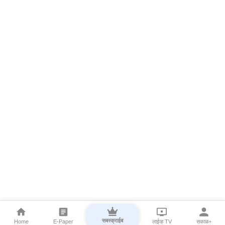
सबस्क्राईब
Home
E-Paper
लाईव्ह TV
सकाळ+