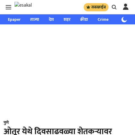
सबस्क्राईब
Epaper
ताज्या
देश
शहर
क्रीडा
Crime
साप्ताहिक
पुणे
ओतूर येथे दिवसाढवळ्या शेतकऱ्यावर