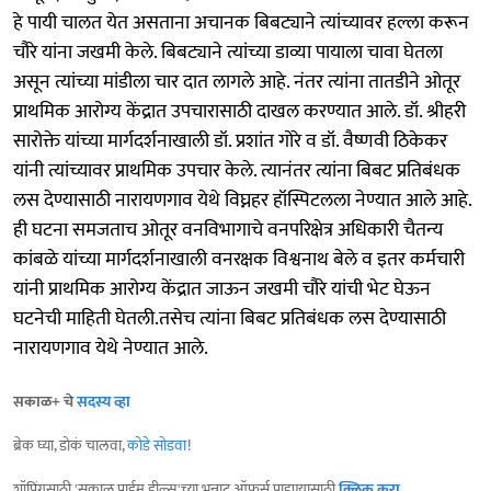
हे पायी चालत येत असताना अचानक बिबट्याने त्यांच्यावर हल्ला करून
चौरे यांना जखमी केले. बिबट्याने त्यांच्या डाव्या पायाला चावा घेतला
असून त्यांच्या मांडीला चार दात लागले आहे. नंतर त्यांना तातडीने ओतूर
प्राथमिक आरोग्य केंद्रात उपचारासाठी दाखल करण्यात आले. डॉ. श्रीहरी
सारोक्ते यांच्या मार्गदर्शनाखाली डॉ. प्रशांत गोरे व डॉ. वैष्णवी ठिकेकर
यांनी त्यांच्यावर प्राथमिक उपचार केले. त्यानंतर त्यांना बिबट प्रतिबंधक
लस देण्यासाठी नारायणगाव येथे विघ्नहर हॉस्पिटलला नेण्यात आले आहे.
ही घटना समजताच ओतूर वनविभागाचे वनपरिक्षेत्र अधिकारी चैतन्य
कांबळे यांच्या मार्गदर्शनाखाली वनरक्षक विश्वनाथ बेले व इतर कर्मचारी
यांनी प्राथमिक आरोग्य केंद्रात जाऊन जखमी चौरे यांची भेट घेऊन
घटनेची माहिती घेतली.तसेच त्यांना बिबट प्रतिबंधक लस देण्यासाठी
नारायणगाव येथे नेण्यात आले.
सकाळ+ चे
सदस्य व्हा
ब्रेक घ्या, डोकं चालवा,
कोडे सोडवा
!
शॉपिंगसाठी 'सकाळ प्राईम डील्स'च्या भन्नाट ऑफर्स पाहण्यासाठी
क्लिक करा
.