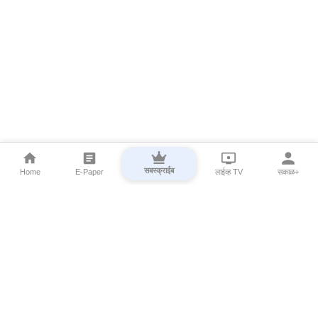
सबस्क्राईब
Home
E-Paper
लाईव्ह TV
सकाळ+
⌄
Marathi News