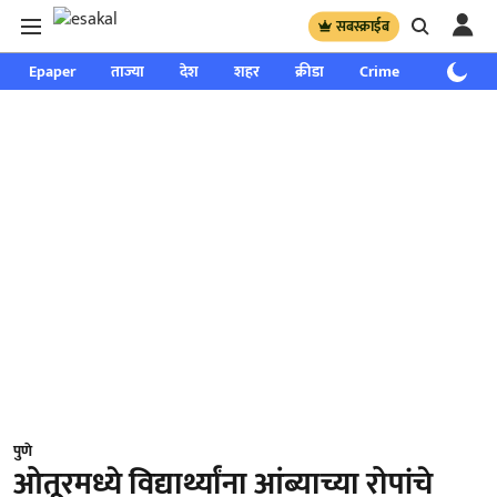
सबस्क्राईब
Epaper
ताज्या
देश
शहर
क्रीडा
Crime
साप्ताहिक
पुणे
ओतूरमध्ये विद्यार्थ्यांना आंब्याच्या रोपांचे