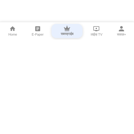
सबस्क्राईब
Home
E-Paper
लाईव्ह TV
सकाळ+
⌄
Marathi News
⌄
About Esakal
⌄
Digital Products