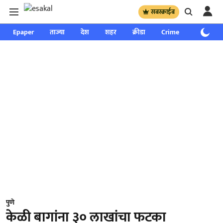
सबस्क्राईब
Epaper
ताज्या
देश
शहर
क्रीडा
Crime
साप्ताहिक
पुणे
केळी बागांना ३० लाखांचा फटका