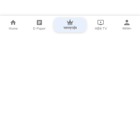
सबस्क्राईब
Home
E-Paper
लाईव्ह TV
सकाळ+
⌄
Marathi News
⌄
About Esakal
⌄
Digital Products
⌄
Sakal Programs