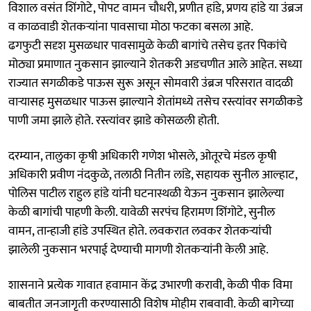
विशाल वसंत शिंगोटे, पोपट वामन चौधरी, प्रणीत हांडे, प्रणय हांडे या उंब्रज
व काळवाडी शेतकऱ्यांना पावसाचा मोठा फटका बसला आहे.
ढगफुटी सदृश मुसळधार पावसामुळे केळी बागांचे तसेच इतर पिकांचे
मोठ्या प्रमाणात नुकसान झाल्याने शेतकरी अडचणीत आले आहेत. सध्या
राज्यात सगळीकडे पाऊस सुरू असून सोमवारी उंब्रज परिसरात वादळी
वाऱ्यासह मुसळधार पाऊस झाल्याने शेतांमध्ये तसेच रस्त्यांवर सगळीकडे
पाणी जमा झाले होते. रस्त्यांवर झाडे कोसळली होती.
दरम्यान, तालुका कृषी अधिकारी गणेश भोसले, ओतूरचे मंडल कृषी
अधिकारी प्रवीण नंदकुळे, तलाठी नितीन लांडे, सहायक सुनील आल्हाट,
पोलिस पाटील राहुल हांडे यांनी घटनास्थळी येऊन नुकसान झालेल्या
केळी बागांची पाहणी केली. यावेळी सरपंच हिरामण शिंगोटे, सुनील
वामन, तान्हाजी हांडे उपस्थित होते. लवकरात लवकर शेतकऱ्यांची
झालेली नुकसान भरपाई देण्याची मागणी शेतकऱ्यांनी केली आहे.
शासनाने प्रत्येक गावात हवामान केंद्र उभारणी करावी, केळी पीक विमा
बाबतीत जनजागृती करण्यासाठी विशेष मोहीम राबवावी. केळी बागेच्या