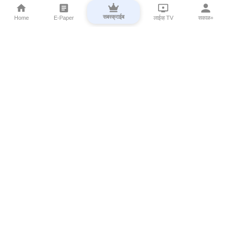
सबस्क्राईब
Home
E-Paper
लाईव्ह TV
सकाळ+
⌄
Marathi News
⌄
About Esakal
⌄
Digital Products
⌄
Sakal Programs
⌄
Print Products