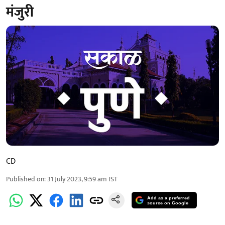
मंजुरी
CD
Published on
:
31 July 2023, 9:59 am
IST
Add as a preferred
source on Google