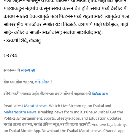
मला लहानपणापासूनच किक बॉक्सिंगची आवड होती. माझे प्रशिक्षकांनी
माझ्याकडून नेहमीच कसून सराव करून घेत होते. सरावामध्ये देखील मी
कायम सातत्य ठेवल्यामुळे मला फिटनेसमध्ये राहता आले. त्यामुळेच मला
आंतरराष्ट्रीय पातळीवर स्पर्धेत यश मिळाले. यशामागे माझे प्रशिक्षक, माझे
आई- वडील व आजी- आजोबांसह सर्वांचा आशीर्वाद आहे.
- उत्कर्षा शिंदे, खेळाडू
03734
सकाळ+ चे
सदस्य व्हा
ब्रेक घ्या, डोकं चालवा,
कोडे सोडवा
!
शॉपिंगसाठी 'सकाळ प्राईम डील्स'च्या भन्नाट ऑफर्स पाहण्यासाठी
क्लिक करा
.
Read latest
Marathi news
, Watch Live Streaming on Esakal and
Maharashtra News
. Breaking news from India, Pune, Mumbai. Get the
Politics, Entertainment, Sports, Lifestyle, Jobs, and Education updates,
मराठी ताज्या बातम्या, मराठी ब्रेकिंग न्यूज, मराठी ताज्या घडामोडी. And Live taja batmya
on Esakal Mobile App. Download the Esakal Marathi news Channel app