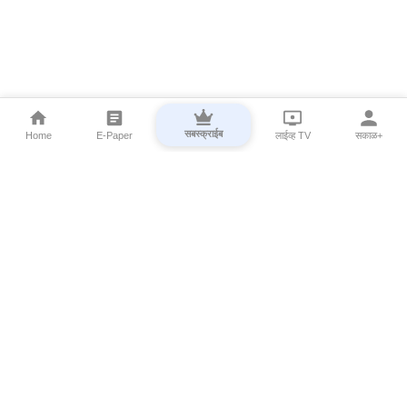
सबस्क्राईब
Home
E-Paper
लाईव्ह TV
सकाळ+
⌄
Marathi News
⌄
About Esakal
⌄
Digital Products