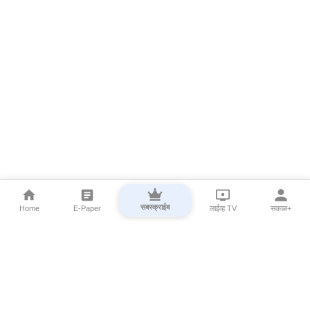
सबस्क्राईब
Home
E-Paper
लाईव्ह TV
सकाळ+