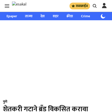
सबस्क्राईब
Epaper
ताज्या
देश
शहर
क्रीडा
Crime
साप्ताहिक
पुणे
शेतकरी गटाने ब्रँड विकसित करावा