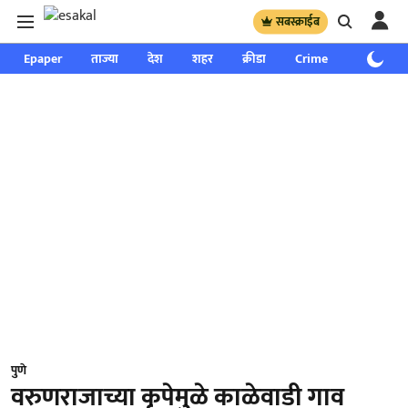
सबस्क्राईब
Epaper
ताज्या
देश
शहर
क्रीडा
Crime
साप्ताहिक
पुणे
वरुणराजाच्या कृपेमुळे काळेवाडी गाव