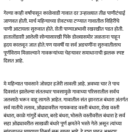
गेल्या काही वर्षांपासून काळेवाडी गावात दर उन्हाळ्यात तीव्र पाणीटंचाई
जाणवत होती. मार्च महिन्याच्या शेवटच्या टप्प्यात गावातील विहिरींचे
पाणी आटायला सुरुवात होते. शेती पाण्याअभावी रखरखीत पडत होती.
हातातोंडाशी आलेली सोन्यासारखी पिके डोळ्यासमोर जळताना पाहून
हृदय कालवून जात होते.पण यावर्षी या सर्व अडचणींना सुरुवातीलाच
पूर्णविराम मिळाल्याने गावकऱ्यांच्या चेहऱ्यावर समाधानाची झलक स्पष्ट
दिसत आहे.
मे महिन्यात पावसाने जोरदार हजेरी लावली आहे. अवघ्या चार ते पाच
दिवसांत झालेल्या संततधार पावसामुळे गावाच्या परिसरातील सर्वच
जलसाठे भरून वाहू लागले आहेत. गावातील संत ज्ञानराज बंधारा अंतर्गत
सर्व मातीचे तलाव, ओढ्यावरील गायकवाड वस्ती बंधारा, शेख वस्ती
बंधारा, काळे गांगुर्डे बंधारा, बरडे बंधरा, भोसले वस्तीवरील बंधारा हे सर्व
सहा ओढ्यावरील साखळी बंधारे पूर्ण क्षमतेने भरले गेले असून त्यांच्या
सांडव्यातून पाण्याचा विसर्ग सुरू झाला आहे. हे दृश्य पाहून अक्षरशः