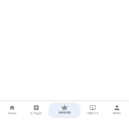
सबस्क्राईब
Home
E-Paper
लाईव्ह TV
सकाळ+