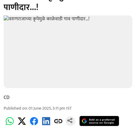
पाणीदार...!
CD
Published on
:
01 June 2025, 3:11 pm
IST
Add as a preferred
source on Google