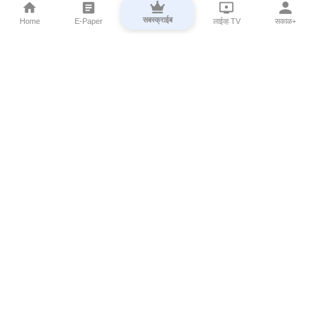
सबस्क्राईब
Home
E-Paper
लाईव्ह TV
सकाळ+
⌄
Marathi News
⌄
About Esakal
⌄
Digital Products
⌄
Sakal Programs
⌄
Print Products