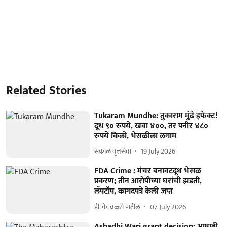
Related Stories
Tukaram Mundhe: तुकाराम मुंढे इफेक्ट!
दूध ९० रुपये, खवा ४००, तर पनीर ४८०
रुपये किलो, भेसळीला लगाम
सकाळ वृत्तसेवा
19 July 2026
FDA Crime : मंचर बनावटदूध भेसळ
प्रकरण; तीन आरोपींच्या घरांची झडती,
लॅपटॉप, कागदपत्रे केली जप्त
डी. के. वळसे पाटील
07 July 2026
Ashadhi Wari grant decision: आषाढी