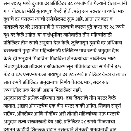
सन २०२३ मध्ये दुधाचा दर प्रतिलिटर ३८ रुपयांपर्यंत गेल्याने शेतकऱ्यांनी
गाय गोठ्यात मोठी गुंतवणूक केली होती. परंतु सन २०२४ या वर्षात मात्र
दुधाचे दर घसरून त्यांची ससेहोलपट सुरू आहे. आता तर बटर व
पावडरचे दर बरे असतानाही ते घसरल्याचे कारण पुढे करत दर २८ रुपये
दूध दर केले आहेत. या पार्श्वभूमीवर जानेवारीत तीन महिन्यांसाठी
प्रतिलिटर तीन रुपये अनुदान देऊ केले. जुलैपासून दुधाचे दर अधिकच
घसरल्याने पुन्हा तीन महिन्यांसाठी प्रतिलिटर पाच रुपये अनुदान देऊ
केले. ही अनुदाने मिळविता मिळविता शेतकऱ्यांच्या नाकीनऊ आले.
निवडणुकीच्या तोंडावर १ ऑक्टोबरपासून मंत्रिमंडळाच्या समितीने ३.५
फॅट व ८.५ एसएनएफला पायाभूत दर २८ रुपये प्रतिलिटर केला व त्यावर
सात रुपये प्रतिलिटर अनुदानाचा निर्णय घेतला. मात्र, सदर सात
रुपयांतील एक पैसाही अद्याप मिळालेला नाही.
अनुदानासाठी प्रत्येक महिन्यात दहा- दहा दिवसांचे तीन मस्टर केले
जातात. अद्याप ऑगस्टचेच एक दोन मस्टर बाकी आहेत. शिवाय संपूर्ण
सप्टेंबर, ऑक्टोबर आणि नोव्हेंबर असे तीनही महिन्यांच्या नऊ मस्टरचे
अनुदान राज्य सरकारकडे देय आहे. प्रतिलिटर २८ रुपये मिळणाऱ्या
दरातून काहीही शिल्लक राहात नसल्याने शेतकरी अनुदानाची वाट