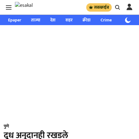
सबस्क्राईब
Epaper
ताज्या
देश
शहर
क्रीडा
Crime
साप्ताहिक
पुणे
दूध अनुदानही रखडले