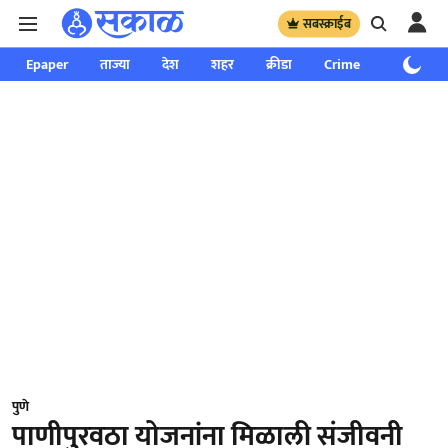
सबस्क्राईब
Epaper
ताज्या
देश
शहर
क्रीडा
Crime
साप्ताहिक
पुणे
पाणीपुरवठा योजनांना मिळाली संजीवनी