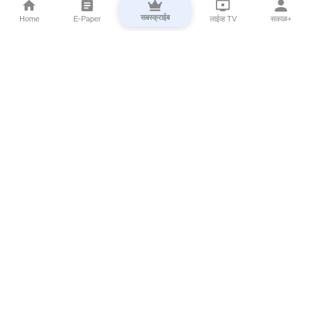
सबस्क्राईब
Home
E-Paper
लाईव्ह TV
सकाळ+
⌄
Marathi News
⌄
About Esakal
⌄
Digital Products
⌄
Sakal Programs
⌄
Print Products