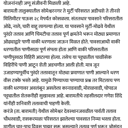
योजनांनाही जणू संजीवनी मिळाली आहे.
बारामती तालुक्यातील सोमेश्वरनगर ते मुर्टी परिसरात अडीचशे ते तीनशे
मिलिमीटर पाऊस २८ मेपर्यंत कोसळला. संततधार पावसाने परिसरातील
ओढे, नाले, चारी वाहू लागल्या होत्या. या पावसाने मुर्टी-मोढवे येथील
पुरंदरे तलाव आणि चिमटीचा तलाव पूर्ण क्षमतेने भरून मोठ्या प्रमाणात
ओढ्याद्वारे पाणी वाकी धरणाला जाऊन मिळत होते. पावसाआधी वाकी
धरणातील पाणीसाठा पूर्ण संपला होता आणि वाकी परिसरातील
पाणीपुरवठा विहिरी आटल्या होत्या. तसेच या पट्ट्यातील चाळीसेक
विहिरींचे पाणी आटून शेती अडचणीत आली होती. मात्र जून
उजाडण्यापूर्वीच पुरंदरे तलावातून मोठ्या प्रमाणात पाणी आल्याने धरण
वीस टक्के भरले आहे. यामुळे पिण्याच्या पाण्याचा प्रश्न तर मिटलाच पण
वाकी धरणावर अवलंबून असलेला कानाडवाडी, मोराळवाडी, चोपडज
पट्ट्यातील शेतकरीही सुखावला आहे. बारामतीचे तहसीलदार गणेश शिंदे
यांनीही शनिवारी तलावाची पाहणी केली.
करंजे (ता. बारामती) येथील सोमेश्वर देवस्थानजवळील पार्वती तलाव
चौधरवाडी, रासकरमळा परिसरात झालेल्या पावसात निम्मा भरला होता.
मागील चार-पाच दिवस पाझर सुरू असल्याने तलाव पूर्ण भरून ओसंडून