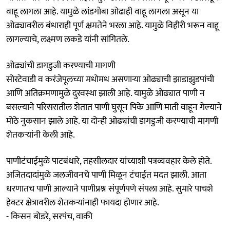
वाहू लागला आहे. यामुळे लांडगोबा ओढाही वाहू लागला असून या
ओढ्यावरील बंधाराही पूर्ण क्षमतेने भरला आहे. यामुळे विहीरी भरून वाहू
लागल्याचे, लक्ष्मण लकडे यांनी सांगितले.
ओढ्यांची डागडुजी करण्याची मागणी
सोरटेवाडी व करंजेपूलच्या मधोमध असणाऱ्या ओढ्याची झाडाझुडपांची
आणि अतिक्रमणामुळे दुरवस्था झाली आहे. यामुळे ओढ्यात पाणी न
बसल्याने परिसरातील शेतात पाणी घुसून पिके आणि माती वाहून गेल्याने
मोठे नुकसान झाले आहे. या दोन्ही ओढ्यांची डागडुजी करण्याची मागणी
शेतकऱ्यांनी केली आहे.
पाणीटंचाईमुळे पाटबंधारे, तहसीलदार यांच्याशी पत्रव्यवहार केले होते.
अजितदादांमुळे जलजीवनचे पाणी मिळून टंचाईत मदत झाली. आता
धरणातच पाणी आल्याने पाणीप्रश्न संपूर्णपणे संपला आहे. सुमारे पाचशे
हेक्टर क्षेत्रावरील शेतकऱ्यांनाही फायदा होणार आहे.
- किसन बोडरे, सरपंच, वाकी