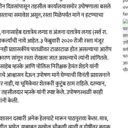
ा तीन दिवसांपासून तहसील कार्यालयासमोर उपोषणाला बसले
रस्ताचा समावेश असून, रस्ता मिळेपर्यंत मागे न हटण्याचा
ाहेब दत्तात्रेय लगड व अंजना दत्तात्रेय लगड (सर्व रा.
्यांची नावे आहेत. ३ फेब्रुवारी २०२० रोजी रस्ता मंजूर
रूनही प्रशासकीय पातळीवर टाळाटाळ होत असल्याचा आरोप
ारण सांगून रस्ता रोखला जात असल्याचे त्यांनी सांगितले.
ाहेब म्हस्के आणि पोलिस निरीक्षक हेमंत शेडगे यांनी
्याचे आश्वासन देऊन उपोषण मागे घेण्याची विनंती प्रशासनाने
 नाही, या भूमिकेवर शेतकरी कुटुंब ठाम राहिले. दरम्यान,
तहसीलदार म्हस्के यांनी स्पष्ट केले. उपोषणस्थळी काही
ांनी केली.
. शासन दरबारी अनेक हेलपाटे मारून पाठपुरावा केला. मात्र,
णीत आहेत. याबाबत सखोल चौकशी व्हावी व दोषींवर कडक