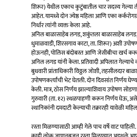
शिरूर) येथील एकाच कुटुंबातील चार सदस्य गेल्य
आहेत. यामध्ये दोन ज्येष्ठ महिला आणि एका कर्करोगग्
निर्धार त्यांनी व्यक्त केला आहे.
अनिल बाळासाहेब लगड, शकुंतला बाळासाहेब लगड, नानास
धुमाळवाडी, शिरसगाव काटा, ता. शिरूर) अशी उपोषणकर्त
होऊनही, पोलिस बंदोबस्त आणि जेसीबीचा खर्च क
अनिल लगड यांनी केला. प्रतिवादी अपिलात गेल्याचे क
बुधवारी प्रांताधिकारी विठ्ठल जोशी, तहसीलदार बाळास
उपोषणकर्त्यांची भेट घेतली. दोन दिवसांत निर्णय घेण
केली. मात्र, ठोस निर्णय झाल्याशिवाय उपोषण सोडणार
गुरुवारी (ता. १२) स्थळपाहणी करून निर्णय घेऊ, असे 
स्थानिकांनी दमदाटी केल्याची तक्रारही यावेळी महिल
रस्ता मिळण्यासाठी आम्ही गेले पाच वर्षे वाट पाहिली
काही लोक जाणूनबुजून रस्ता मिळण्यात अडथळे आ