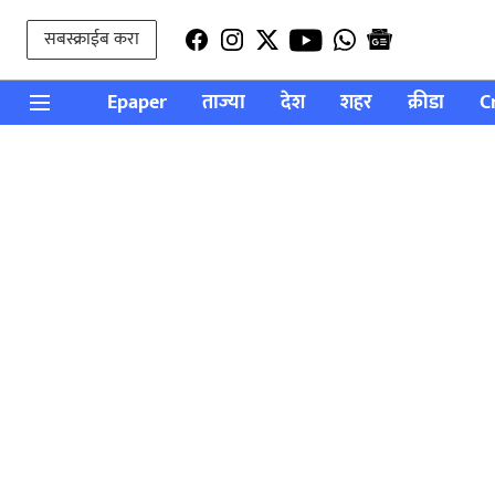
सबस्क्राईब करा
Epaper
ताज्या
देश
शहर
क्रीडा
C