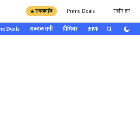
Prime Deals
साईन इन
सबस्क्राईब
me Deals
सकाळ मनी
प्रीमियर
आणखी
राशी भविष्य