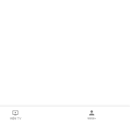
लाईव्ह TV
सकाळ+