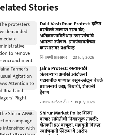
elated Stories
Dalit Vasti Road Protest: दलित
वस्तीकडे जाणारा रस्ता बंद;
अतिक्रमणाविरोधात उपसरपंचांचे
आमरण उपोषण, ग्रामपंचायतीच्या
कारभारावर प्रश्नचिन्ह
चिंतामणी क्षीरसागर
23 July 2026
Jalna Protest: रस्त्यासाठी
शेतकऱ्याचे अनोखे आंदोलन!
गटारातील पाण्यात बसून-लोळून वेधले
प्रशासनाचे लक्ष; विद्यार्थी, शेतकरी
हैराण
सकाळ डिजिटल टीम
19 July 2026
Shirur Market Polls: शिरूर
बाजार समितीची निवडणूक तापली;
शेतकरी प्रश्न बाजूला, महायुती विरुद्ध
स्वाभिमानी पॅनेलमध्ये आरोप-