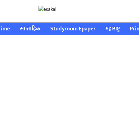
rime
साप्ताहिक
Studyroom Epaper
महाराष्ट्र
Pri