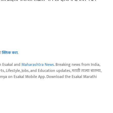
ठी
क्लिक करा
.
n Esakal and
Maharashtra News
. Breaking news from India,
, Lifestyle, Jobs, and Education updates, मराठी ताज्या बातम्या,
aja batmya on Esakal Mobile App. Download the Esakal Marathi