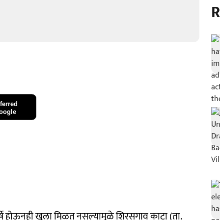
R
ferred
oogle
 वर्षे होऊनही खुला मिळत नसल्यामुळे शिरसगाव काटा (ता.