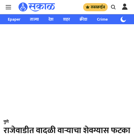
सबस्क्राईब
Epaper
ताज्या
देश
शहर
क्रीडा
Crime
साप्ताहिक
पुणे
राजेवाडीत वादळी वाऱ्याचा शेवग्यास फटका