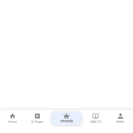
सबस्क्राईब
Home
E-Paper
लाईव्ह TV
सकाळ+