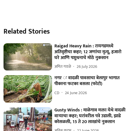
Related Stories
Raigad Heavy Rain : रायगडमध्ये
अतिवृष्टीचा कहर; 12 जणांचा मृत्यू, हजारो
घरे आणि पशुधनाचे मोठे नुकसान
अमित गवळे
26 July 2026
नगर ः वादळी पावसाचा बेलापुर भागात
पीकाना फटका बसला (फोटो)
CD
24 June 2026
Gusty Winds : माळेगाव मक्ता येथे वादळी
वाऱ्याचा कहर; घरांवरील पत्रे उडाली, झाडे
कोसळली, 15 ते 20 लाखांचे नुकसान
अनिल कदम
22 June 2026