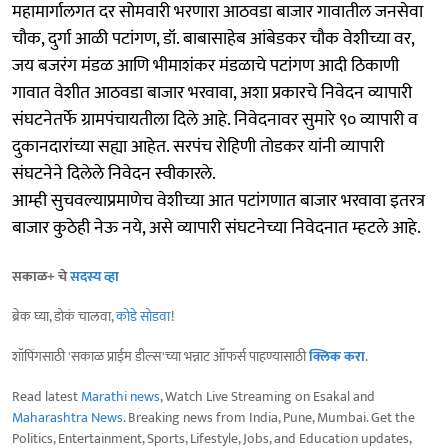
महामार्गालगत दर सोमवारी भरणारा आठवडा बाजार गावातील जनसेवा
चौक, दुर्गा आळी पटांगण, डॉ. बाबासाहेब आंबेडकर चौक वेशीच्या वर,
जय बजरंग मंडळ आणि भीमाशंकर मंडळाचे पटांगण आदी ठिकाणी
गावात वेशीत आठवडा बाजार भरवावा, अशा प्रकारचे निवेदन व्यापारी
संघटनेतर्फे ग्रामपंचायतीला दिले आहे. निवेदनावर सुमारे ९० व्यापारी व
दुकानदारांच्या सह्या आहेत. सरपंच रोहिणी तोडकर यांनी व्यापारी
संघटनेने दिलेले निवेदन स्वीकारले.
आम्ही सुचवल्याप्रमाणेच वेशीच्या आत पटांगणात बाजार भरवावा इतरत्र
बाजार कुठेही नेऊ नये, असे व्यापारी संघटनेच्या निवेदनात म्हटले आहे.
सकाळ+ चे
सदस्य व्हा
ब्रेक घ्या, डोकं चालवा,
कोडे सोडवा
!
शॉपिंगसाठी 'सकाळ प्राईम डील्स'च्या भन्नाट ऑफर्स पाहण्यासाठी
क्लिक करा
.
Read latest
Marathi news
, Watch Live Streaming on Esakal and
Maharashtra News
. Breaking news from India, Pune, Mumbai. Get the
Politics, Entertainment, Sports, Lifestyle, Jobs, and Education updates,