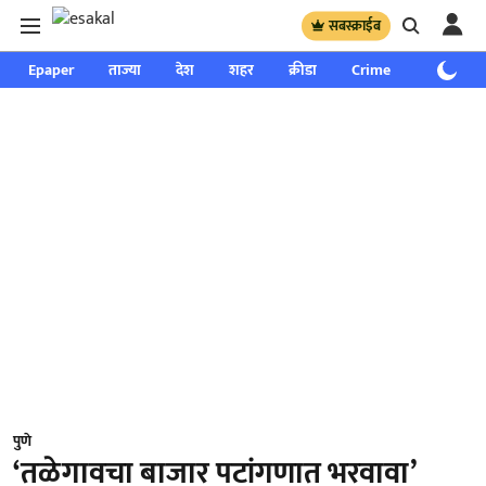
सबस्क्राईब
Epaper
ताज्या
देश
शहर
क्रीडा
Crime
साप्ताहिक
पुणे
‘तळेगावचा बाजार पटांगणात भरवावा’