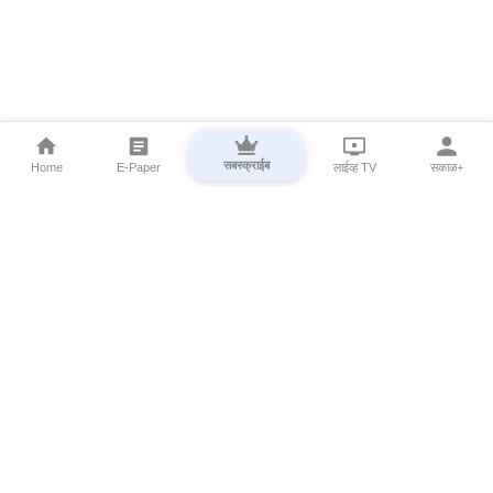
सबस्क्राईब
Home
E-Paper
लाईव्ह TV
सकाळ+
⌄
Marathi News
⌄
About Esakal
⌄
Digital Products