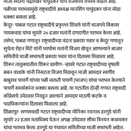
माजी सदस्य चंद्रशेखर पाचुंदकर यांचे राजकीय वर्चस्व वाढले आहे.
पत्नीच्या पराभवामुळे राष्ट्रवादीचे अध्यक्ष मानसिंग पाचुंदकर यांना मोठा
धक्का बसला आहे.
केंदूर- पाबळ गटात राष्ट्रवादीचे प्रफुल्ल शिवले यांनी भाजपचे विकास
गायकवाड यांचा सुमारे २० हजार मतांनी दणदणीत पराभव केला आहे.
तसेच, पाबळ गणातून राष्ट्रवादीच्या वंदना प्रकाश पवार व केंदूर गणातून
सुचेता रोहन थिटे यांनी भरघोस मतांनी विजय खेचून आणल्याने बाजार
समितीचे माजी सभापती प्रकाश पवार यांना दिलासा मिळाला आहे.
शिरूर तालुक्यातील शिरूर ग्रामीण- न्हावरे गटात राष्ट्रवादीच्या वृषाली
बबन वाळके यांनी निसटता विजय मिळवून माजी आमदार स्वर्गीय
बाबुराव पाचर्णे यांच्या पत्नी मालती पाचर्णे (भाजप) यांचा पराभव केल्याने
पाचर्णे समर्थकांना धक्का बसला आहे. या गटातील दोन्ही गणात राष्ट्रवादी
काँग्रेसचे उमेदवार निवडून आल्याने आमदार माउली कटके व
पदाधिकाऱ्यांना दिलासा मिळाला आहे.
शिक्रापूर- सणसवाडी गटात राष्ट्रवादीच्या मोनिका नवनाथ हरगुडे यांनी
सुमारे २२ हजार मताधिक्य घेऊन अपक्ष उमेदवार सीमा त्रिनयन कळमकर
यांचा पराभव केला. हरगुडे या पंचायत समितीच्या माजी सभापती आहेत.