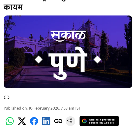
कायम
CD
Published on
:
10 February 2026, 7:53 am
IST
Add as a preferred
source on Google