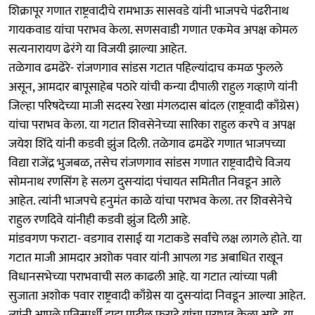
शिक्रापूर गणात राष्ट्रवादीचे रामभाऊ सासवडे यांनी भाजपचे पंढरीनाथ
गायकवाड यांचा पराभव केला. सणसवाडी गणात एकमेव अपक्ष कोमल
सत्यनारायण ढेरंगे या विजयी झाल्या आहेत.
तळेगाव ढमढेरे- रांजणगाव सांडस गटात पहिल्यांदाच कमळ फुलले
असून, आमदार बापूसाहेब पठारे यांची कन्या दीपाली राहुल गव्हाणे यांनी
जिल्हा परिषदेच्या माजी सदस्य रेखा मंगलदास बांदल (राष्ट्रवादी काँग्रेस)
यांचा पराभव केला. या गटात शिवसेनेच्या सारिका राहुल करपे व अपक्ष
जयेश शिंदे यांनी कडवी झुंज दिली. तळेगाव ढमढेरे गणात भाजपच्या
विद्या राजेंद्र भुजबळ, तसेच रांजणगाव सांडस गणात राष्ट्रवादीचे विजय
सोमनाथ रणसिंग हे सलग दुसऱ्यांदा पंचायत समितीत निवडून आले
आहेत. त्यांनी भाजपचे हनुमंत काळे यांचा पराभव केला. तर शिवसेनेचे
राहुल रणदिवे यांनीही कडवी झुंज दिली आहे.
मांडवगण फराटा- वडगाव रासाई या गटाकडे सर्वांचे लक्ष लागले होते. या
गटात माजी आमदार अशोक पवार यांनी आपला गड अबाधित राखून
विधानसभेच्या पराभवाची सल काढली आहे. या गटात त्यांच्या पत्नी
सुजाता अशोक पवार राष्ट्रवादी काँग्रेस या दुसऱ्यांदा निवडून आल्या आहेत.
त्यांनी आपले प्रतिस्पर्धी दादा पाटील फराटे यांचा पराभव केला आहे. या