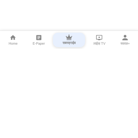
सबस्क्राईब
Home
E-Paper
लाईव्ह TV
सकाळ+
⌄
Marathi News
⌄
About Esakal
⌄