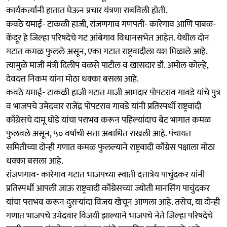
कार्यकर्त्यांनी हातात घेऊन प्रचार यंत्रणा राबविली होती.
कवठे यमाई- टाकळी हाजी, रांजणगाव गणपती- कारेगाव आणि पाबळ-
केंदूर हे जिल्हा परिषदेचे गट आंबेगाव विधानसभेत आहेत. येथील दोन
गटात कमळ फुलले असून, एका गटात राष्ट्रवादीला यश मिळाले आहे.
त्यामुळे माजी मंत्री दिलीप वळसे पाटील व खासदार डॉ. अमोल कोल्हे,
देवदत्त निकम यांना मोठा धक्का बसला आहे.
कवठे यमाई- टाकळी हाजी गटात माजी आमदार पोपटराव गावडे यांचे पुत्र
व भाजपचे उमेदवार राजेंद्र पोपटराव गावडे यांनी प्रतिस्पर्धी राष्ट्रवादी
काँग्रेसचे दामू घोडे यांचा पराभव करून पहिल्यांदाच बेट भागात कमळ
फुलवले असून, ५० वर्षाची सत्ता अबाधित राखली आहे. पंचायत
समितीच्या दोन्ही गणात कमळ फुलल्याने राष्ट्रवादी काँग्रेस पक्षाला मोठा
धक्का बसला आहे.
रांजणगाव- कारेगाव गटात भाजपच्या स्वाती दत्तात्रेय पाचुंदकर यांनी
प्रतिस्पर्धी आपली जाऊ राष्ट्रवादी काँग्रेसच्या ज्योती मानसिंग पाचुंदकर
यांचा पराभव करून दुसऱ्यांदा विजय खेचून आणला आहे. तसेच, या दोन्ही
गणात भाजपचे उमेदवार विजयी झाल्याने भाजपचे नेते जिल्हा परिषदेचे