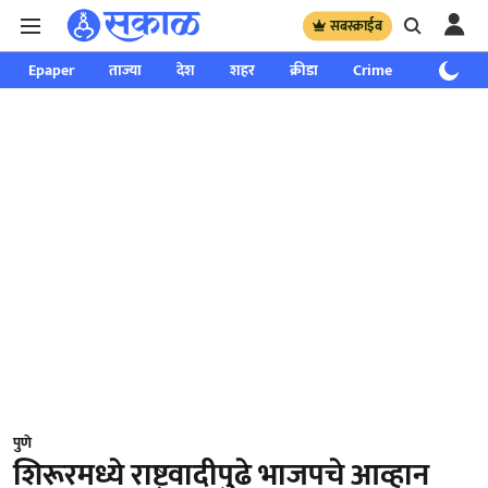
सबस्क्राईब
Epaper
ताज्या
देश
शहर
क्रीडा
Crime
साप्ताहिक
पुणे
शिरूरमध्ये राष्ट्रवादीपुढे भाजपचे आव्हान