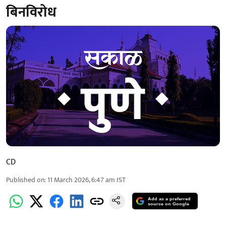
बिनविरोध
CD
Published on
:
11 March 2026, 6:47 am
IST
Add as a preferred
source on Google