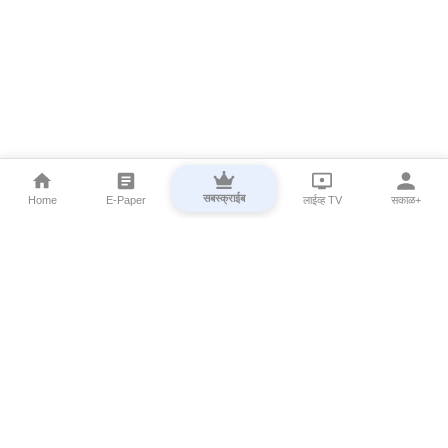
सबस्क्राईब
Home
E-Paper
लाईव्ह TV
सकाळ+
⌄
Marathi News