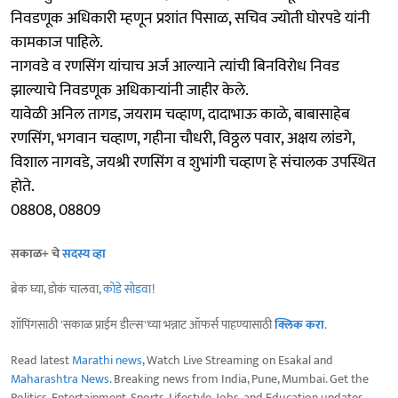
निवडणूक अधिकारी म्हणून प्रशांत पिसाळ, सचिव ज्योती घोरपडे यांनी
कामकाज पाहिले.
नागवडे व रणसिंग यांचाच अर्ज आल्याने त्यांची बिनविरोध निवड
झाल्याचे निवडणूक अधिकाऱ्यांनी जाहीर केले.
यावेळी अनिल तागड, जयराम चव्हाण, दादाभाऊ काळे, बाबासाहेब
रणसिंग, भगवान चव्हाण, गहीना चौधरी, विठ्ठल पवार, अक्षय लांडगे,
विशाल नागवडे, जयश्री रणसिंग व शुभांगी चव्हाण हे संचालक उपस्थित
होते.
08808, 08809
सकाळ+ चे
सदस्य व्हा
ब्रेक घ्या, डोकं चालवा,
कोडे सोडवा
!
शॉपिंगसाठी 'सकाळ प्राईम डील्स'च्या भन्नाट ऑफर्स पाहण्यासाठी
क्लिक करा
.
Read latest
Marathi news
, Watch Live Streaming on Esakal and
Maharashtra News
. Breaking news from India, Pune, Mumbai. Get the
Politics, Entertainment, Sports, Lifestyle, Jobs, and Education updates,