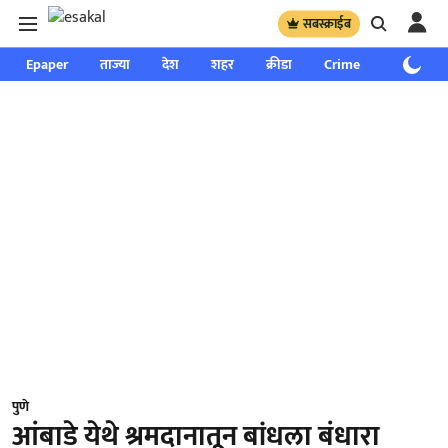
सबस्क्राईब
Epaper
ताज्या
देश
शहर
क्रीडा
Crime
साप्ताहिक
पुणे
आंबाडे येथे श्रमदानातून बांधला बंधारा