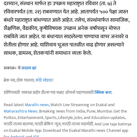
दरम्यान, संस्थान मार्फत हा उपक्रम महाराष्ट्रात रविवार (ता. ७) ते
रविवारपर्यंत (ता. २१) राबवण्यात येत आहे. आतापर्यंत ५०० पेक्षा जास्त
बंधारे महाराष्ट्रात बांधण्यात आले आहेत. तसेच, संस्थांमार्फत सामाजिक,
शैक्षणिक, वैद्यकीय, कृषीविषयक उपक्रम अनेक वर्षांपासून मोफत
राबविले जात आहेत. या बंधाऱ्यात साठलेल्या पाण्याचा वापर जनावरे व
शेतीला होणार आहे. याशिवाय भूजल पातळीत वाढ होणार असल्याने
साधक, ग्रामस्थ, शेतकऱ्यांनी समाधान व्यक्त केले.
सकाळ+ चे
सदस्य व्हा
ब्रेक घ्या, डोकं चालवा,
कोडे सोडवा
!
शॉपिंगसाठी 'सकाळ प्राईम डील्स'च्या भन्नाट ऑफर्स पाहण्यासाठी
क्लिक करा
.
Read latest
Marathi news
, Watch Live Streaming on Esakal and
Maharashtra News
. Breaking news from India, Pune, Mumbai. Get the
Politics, Entertainment, Sports, Lifestyle, Jobs, and Education updates,
मराठी ताज्या बातम्या, मराठी ब्रेकिंग न्यूज, मराठी ताज्या घडामोडी. And Live taja batmya
on Esakal Mobile App. Download the Esakal Marathi news Channel app
for
Android
and
IOS
.