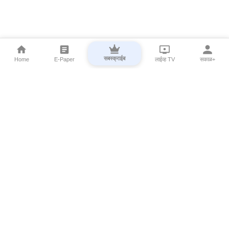
सबस्क्राईब
Home
E-Paper
लाईव्ह TV
सकाळ+
⌄
Marathi News
⌄
About Esakal
⌄
Digital Products