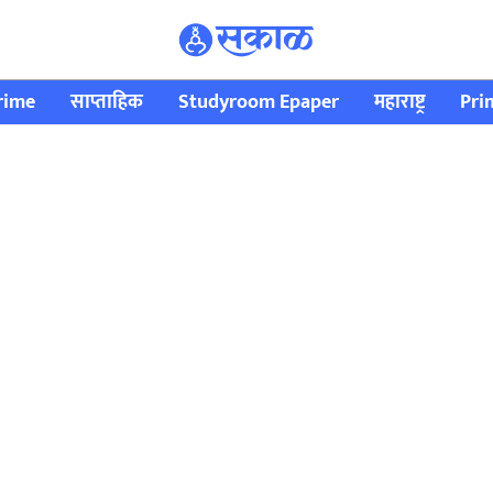
rime
साप्ताहिक
Studyroom Epaper
महाराष्ट्र
Pri