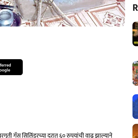
R
ferred
oogle
ुळे घरगुती गॅस सिलिंडरच्या दरात ६० रुपयांची वाढ झाल्याने