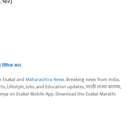
. भोर)
ठी
क्लिक करा
.
n Esakal and
Maharashtra News
. Breaking news from India,
, Lifestyle, Jobs, and Education updates, मराठी ताज्या बातम्या,
aja batmya on Esakal Mobile App. Download the Esakal Marathi