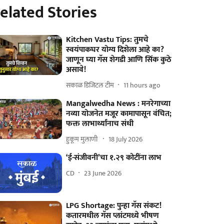
elated Stories
Kitchen Vastu Tips: तुमचे
स्वयंपाकघर योग्य दिशेला आहे का?
जाणून घ्या गॅस शेगडी आणि सिंक कुठे
असावे!
सकाळ डिजिटल टीम
11 hours ago
Mangalwedha News : मनरेगाच्या
नव्या योजनेत मजूर कामापासून वंचित;
फक्त लाभार्थ्यांनाच संधी
हुकूम मुलाणी ​
18 July 2026
‘ई-संजीवनी’चा १.२९ कोटींना लाभ
CD
23 June 2026
LPG Shortage: पुन्हा गॅस संकट!
कतारमधील गॅस प्लांटमध्ये भीषण