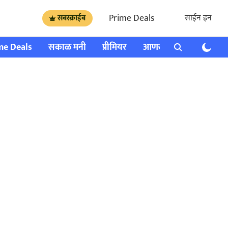
Prime Deals
साईन इन
सबस्क्राईब
me Deals
सकाळ मनी
प्रीमियर
आणखी
राशी भविष्य