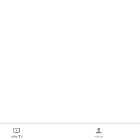
लाईव्ह TV
सकाळ+