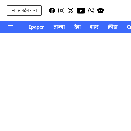
सबस्क्राईब करा
Epaper
ताज्या
देश
शहर
क्रीडा
C