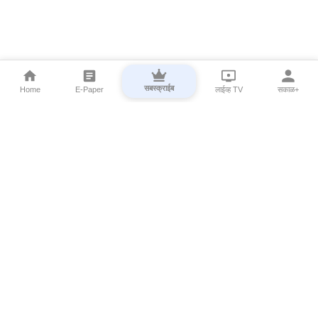
सबस्क्राईब
Home
E-Paper
लाईव्ह TV
सकाळ+
⌄
Marathi News
⌄
About Esakal
⌄
Digital Products