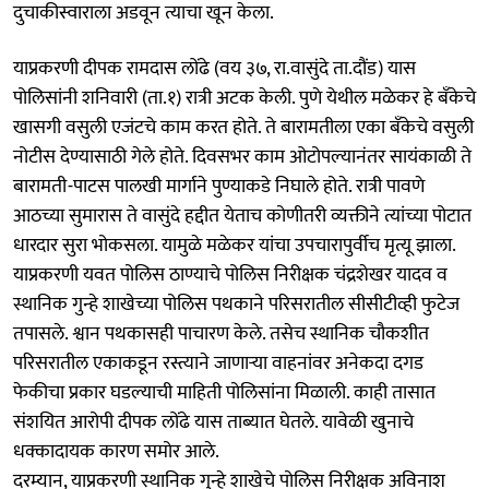
दुचाकीस्वाराला अडवून त्याचा खून केला.
याप्रकरणी दीपक रामदास लोंढे (वय ३७, रा.वासुंदे ता.दौंड) यास
पोलिसांनी शनिवारी (ता.१) रात्री अटक केली. पुणे येथील मळेकर हे बॅंकेचे
खासगी वसुली एजंटचे काम करत होते. ते बारामतीला एका बॅंकेचे वसुली
नोटीस देण्यासाठी गेले होते. दिवसभर काम ओटोपल्यानंतर सायंकाळी ते
बारामती-पाटस पालखी मार्गाने पुण्याकडे निघाले होते. रात्री पावणे
आठच्या सुमारास ते वासुंदे हद्दीत येताच कोणीतरी व्यक्तीने त्यांच्या पोटात
धारदार सुरा भोकसला. यामुळे मळेकर यांचा उपचारापुर्वीच मृत्यू झाला.
याप्रकरणी यवत पोलिस ठाण्याचे पोलिस निरीक्षक चंद्रशेखर यादव व
स्थानिक गुन्हे शाखेच्या पोलिस पथकाने परिसरातील सीसीटीव्ही फुटेज
तपासले. श्वान पथकासही पाचारण केले. तसेच स्थानिक चौकशीत
परिसरातील एकाकडून रस्त्याने जाणाऱ्या वाहनांवर अनेकदा दगड
फेकीचा प्रकार घडल्याची माहिती पोलिसांना मिळाली. काही तासात
संशयित आरोपी दीपक लोंढे यास ताब्यात घेतले. यावेळी खुनाचे
धक्कादायक कारण समोर आले.
दरम्यान, याप्रकरणी स्थानिक गुन्हे शाखेचे पोलिस निरीक्षक अविनाश