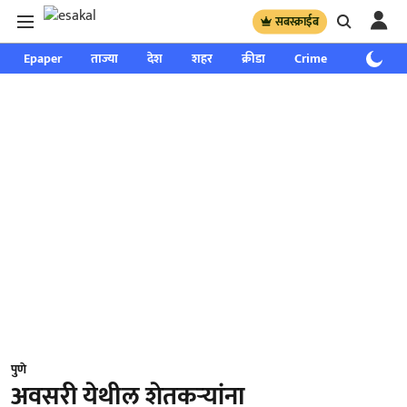
सबस्क्राईब
Epaper
ताज्या
देश
शहर
क्रीडा
Crime
साप्ताहिक
पुणे
अवसरी येथील शेतकऱ्यांना