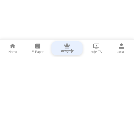
सबस्क्राईब
Home
E-Paper
लाईव्ह TV
सकाळ+
⌄
Marathi News
⌄
About Esakal