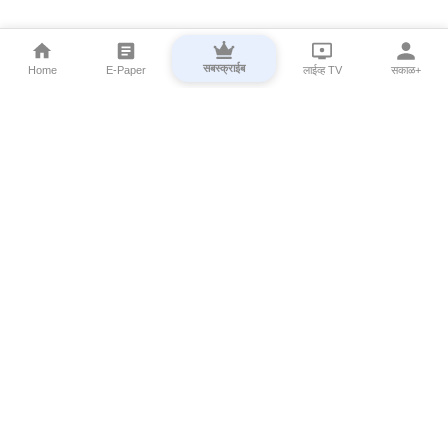
सबस्क्राईब
Home
E-Paper
लाईव्ह TV
सकाळ+
⌄
Marathi News
⌄
About Esakal
⌄
Digital Products
⌄
Sakal Programs