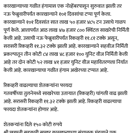
कारखान्याच्या गळीत हंगामास एक नोव्हेंबरपासून सुरुवात झाली तर
नऊ फेब्रुवारीपर्यंत कारखान्याने १०१ दिवसांचा टप्पा पूर्ण केला.
कारखान्याने १०१ दिवसांत सात लाख ५० हजार ४८५ टन उसाचे गाळप
पूर्ण केले. आत्तापर्यंत आठ लाख ४७ हजार ८०० क्विंटल साखरेची निर्मिती
केली आहे. उसाची नऊ फेब्रुवारीपर्यंत रिकव्हरी ११.८१ टक्के असून,
सरासरी रिकव्हरी ११.३२ टक्के झाली आहे. कारखान्याने सहवीज निर्मिती
प्रकल्पातून तीन कोटी ८४ लाख ४८ हजार १०० युनिट वीज निर्मिती केली
आहे तर दोन कोटी ५२ लाख ४१ हजार युनिट वीज महावितरणला निर्यात
केली आहे. कारखान्याचा गळीत हंगाम अखेरच्या टप्पात आहे.
रिकव्हरी वाढल्याचा शेतकऱ्यांना फायदा
गतवर्षीच्या तुलनेमध्ये साखरेच्या उताऱ्यात (रिकव्हरी) चांगली वाढ झाली
आहे. सरासरी रिकव्हरी ११.३२ टक्के झाली आहे. रिकव्हरी वाढल्याचा
फायदा शेतकऱ्यांना होणार आहे.
शेतकऱ्यांना दिले १५० कोटी रुपये
श्री छत्रपती सहकारी साखर कारखान्याच्या संचालक मंडळाने एक