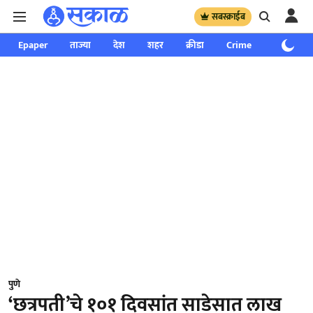
सबस्क्राईब
Epaper
ताज्या
देश
शहर
क्रीडा
Crime
साप्ताहिक
पुणे
‘छत्रपती’चे १०१ दिवसांत साडेसात लाख