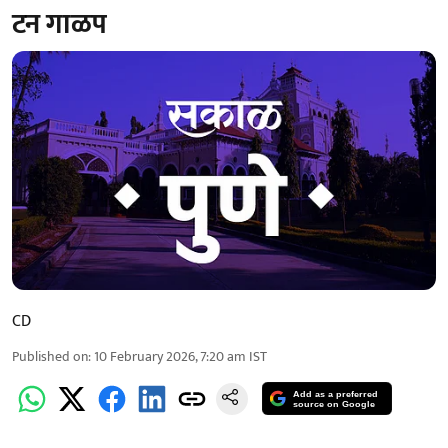
टन गाळप
CD
Published on
:
10 February 2026, 7:20 am
IST
Add as a preferred
source on Google