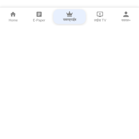
सबस्क्राईब
Home
E-Paper
लाईव्ह TV
सकाळ+
⌄
Marathi News
⌄
About Esakal
⌄
Digital Products
⌄
Sakal Programs
⌄