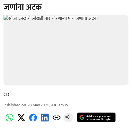
जणांना अटक
CD
Published on
:
23 May 2025, 9:10 am
IST
Add as a preferred
source on Google