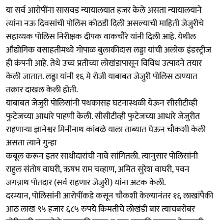
या सर्व आरोपींना सासवड न्यायालयात हजर केले असता न्यायालयाने
त्यांना नऊ दिवसांची पोलिस कोठडी दिली असल्याची माहिती जेजुरीचे
सहाय्यक पोलिस निरीक्षक दीपक वाकचौरे यांनी दिली आहे. येथील
औद्योगिक वसाहतीमध्ये गोपाळ बुलाकीदास लड्डा यांची अलोक इंडस्ट्रीज
ही कंपनी आहे. तेथे उच्च प्रतीच्या लोखंडापासून विविध उत्पादने तयार
केली जातात. लड्डा यांनी १६ मे रोजी याबाबत जेजुरी पोलिस ठाण्यात
तक्रार दाखल केली होती.
याबाबत जेजुरी पोलिसांनी पथकासह घटनास्थळी येऊन सीसीटीव्ही
फुटेजच्या आधारे पाहणी केली. सीसीटीव्ही फुटेजच्या आधारे जेजुरीत
राहणाऱ्या ज्ञानेश्वर मिनीनाथ कांबळे याला ताब्यात घेऊन चौकशी केली
असता त्याने गुन्हा
कबूल करून इतर साथीदारांची नावे सांगितली. त्यानुसार पोलिसांनी
राहुल संतोष वाघरी, ऋषभ राम चव्हाण, अमित सुरेश वाघरी, पवन
जगन्नाथ पोतदार (सर्व राहणार जेजुरी) यांना अटक केली.
दरम्यान, पोलिसांनी आरोपींकडे कसून चौकशी केल्यानंतर १६ लाखांपैकी
आठ लाख ९५ हजार ६८५ रुपये किमतीचे लोखंडी बार त्याचबरोबर