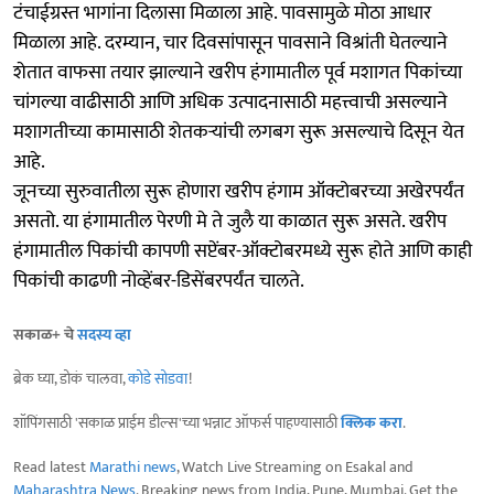
टंचाईग्रस्त भागांना दिलासा मिळाला आहे. पावसामुळे मोठा आधार
मिळाला आहे. दरम्यान, चार दिवसांपासून पावसाने विश्रांती घेतल्याने
शेतात वाफसा तयार झाल्याने खरीप हंगामातील पूर्व मशागत पिकांच्या
चांगल्या वाढीसाठी आणि अधिक उत्पादनासाठी महत्त्वाची असल्याने
मशागतीच्या कामासाठी शेतकऱ्यांची लगबग सुरू असल्याचे दिसून येत
आहे.
जूनच्या सुरुवातीला सुरू होणारा खरीप हंगाम ऑक्टोबरच्या अखेरपर्यंत
असतो. या हंगामातील पेरणी मे ते जुलै या काळात सुरू असते. खरीप
हंगामातील पिकांची कापणी सप्टेंबर-ऑक्टोबरमध्ये सुरू होते आणि काही
पिकांची काढणी नोव्हेंबर-डिसेंबरपर्यंत चालते.
सकाळ+ चे
सदस्य व्हा
ब्रेक घ्या, डोकं चालवा,
कोडे सोडवा
!
शॉपिंगसाठी 'सकाळ प्राईम डील्स'च्या भन्नाट ऑफर्स पाहण्यासाठी
क्लिक करा
.
Read latest
Marathi news
, Watch Live Streaming on Esakal and
Maharashtra News
. Breaking news from India, Pune, Mumbai. Get the