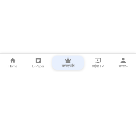
सबस्क्राईब
Home
E-Paper
लाईव्ह TV
सकाळ+
⌄
Marathi News