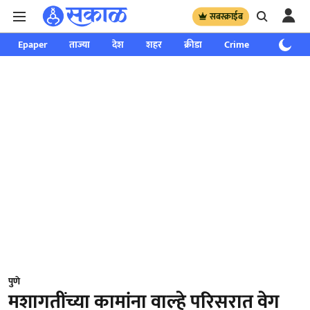
सबस्क्राईब
Epaper
ताज्या
देश
शहर
क्रीडा
Crime
साप्ताहिक
पुणे
मशागतींच्या कामांना वाल्हे परिसरात वेग