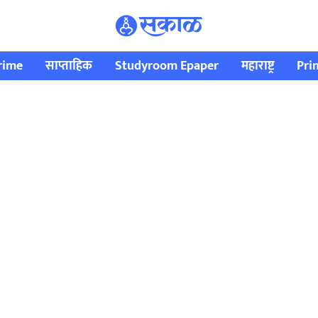
rime
साप्ताहिक
Studyroom Epaper
महाराष्ट्र
Pri