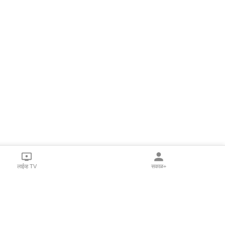
लाईव्ह TV
सकाळ+