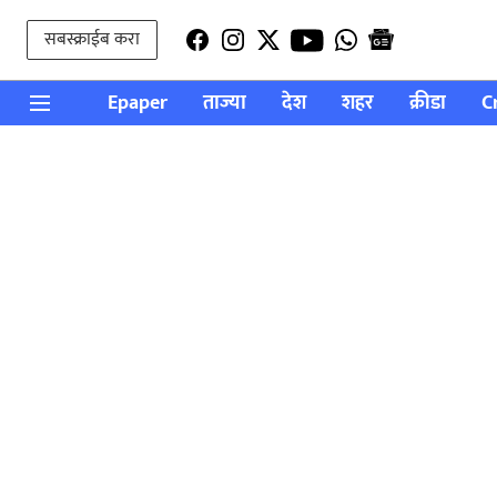
सबस्क्राईब करा
Epaper
ताज्या
देश
शहर
क्रीडा
C