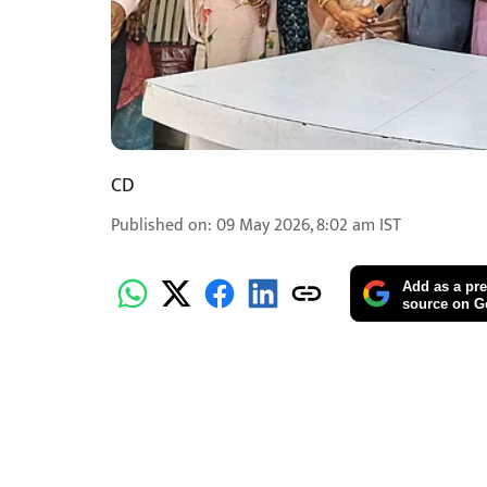
CD
Published on
:
09 May 2026, 8:02 am
IST
Add as a pre
source on G