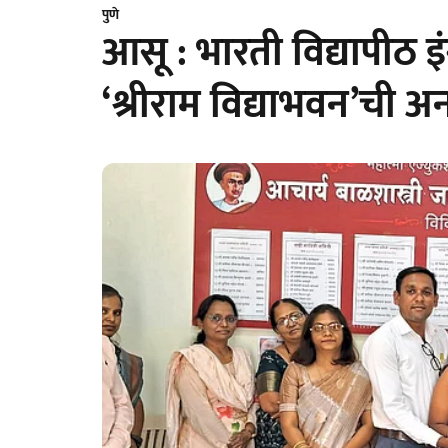
पुणे
आसू : भारती विद्यापीठ इ
‘श्रीराम विद्याभवन’ची अ