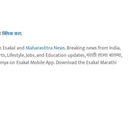
ठी
क्लिक करा
.
n Esakal and
Maharashtra News
. Breaking news from India,
, Lifestyle, Jobs, and Education updates, मराठी ताज्या बातम्या,
aja batmya on Esakal Mobile App. Download the Esakal Marathi