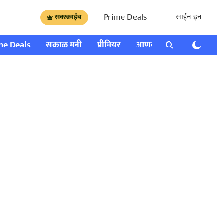
Prime Deals
साईन इन
सबस्क्राईब
me Deals
सकाळ मनी
प्रीमियर
आणखी
राशी भविष्य