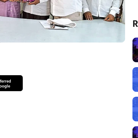
R
ferred
oogle