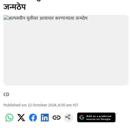
जन्मठेप
CD
Published on
:
22 October 2024, 6:50 am
IST
Add as a preferred
source on Google