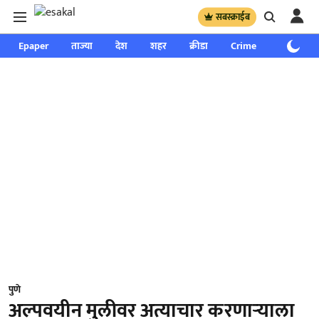
सबस्क्राईब
Epaper
ताज्या
देश
शहर
क्रीडा
Crime
साप्ताहिक
पुणे
अल्पवयीन मुलीवर अत्याचार करणाऱ्याला