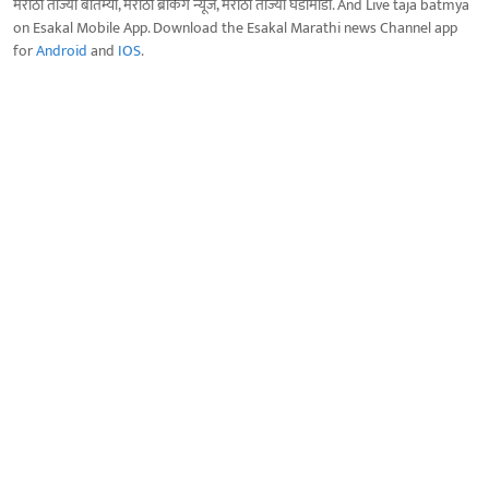
मराठी ताज्या बातम्या, मराठी ब्रेकिंग न्यूज, मराठी ताज्या घडामोडी. And Live taja batmya
on Esakal Mobile App. Download the Esakal Marathi news Channel app
for
Android
and
IOS
.