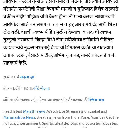
आरोपीने केलेला गुन्हा अतिशय गंभीर व निंदनीय असल्याने आरोपीला
मरेपर्यंत जन्मठेपेची शिक्षा देण्याची मागणी व युक्तिवाद विशेष सरकारी
वकील संदीप ओहोळ यांनी केला होता. तो मान्य करून न्यायालयाने
आरोपीला आजीवन सश्रम कारावास व ३ हजार रुपये दंड अशी शिक्षा
ठोठावली. दंडाची रक्कम पीडित मुलीस देण्याचा व सदरची रक्कम
तुटपुंजी असल्याने जिल्हा विधी सेवा समितीच्या सचिवांनी पीडितेस
कायद्यान्वये नुकसानभरपाई देण्याची शिफारस केली. या खटल्यात
दत्तात्रय लेंडवे, वैशाली पाटील, अभिमन्यू कवडे, नामदेव नलवडे यांनी
सहकार्य केले.
सकाळ+ चे
सदस्य व्हा
ब्रेक घ्या, डोकं चालवा,
कोडे सोडवा
!
शॉपिंगसाठी 'सकाळ प्राईम डील्स'च्या भन्नाट ऑफर्स पाहण्यासाठी
क्लिक करा
.
Read latest
Marathi news
, Watch Live Streaming on Esakal and
Maharashtra News
. Breaking news from India, Pune, Mumbai. Get the
Politics, Entertainment, Sports, Lifestyle, Jobs, and Education updates,