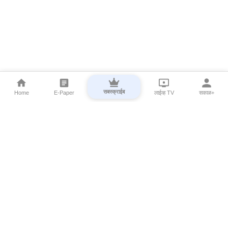
सबस्क्राईब
Home
E-Paper
लाईव्ह TV
सकाळ+
⌄
Marathi News
⌄
About Esakal