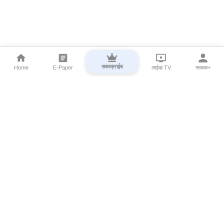
सबस्क्राईब
Home
E-Paper
लाईव्ह TV
सकाळ+
⌄
Marathi News
⌄
About Esakal
⌄
Digital Products