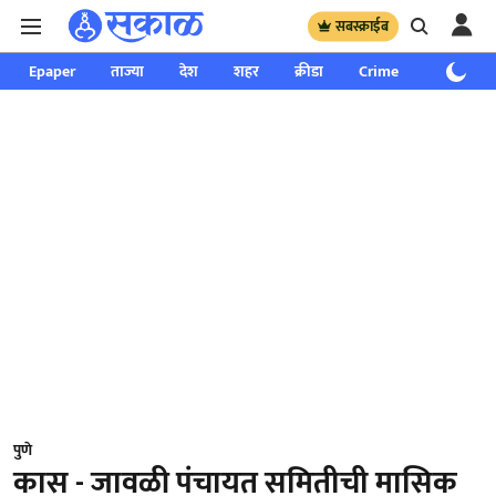
सबस्क्राईब
Epaper
ताज्या
देश
शहर
क्रीडा
Crime
साप्ताहिक
पुणे
कास - जावळी पंचायत समितीची मासिक