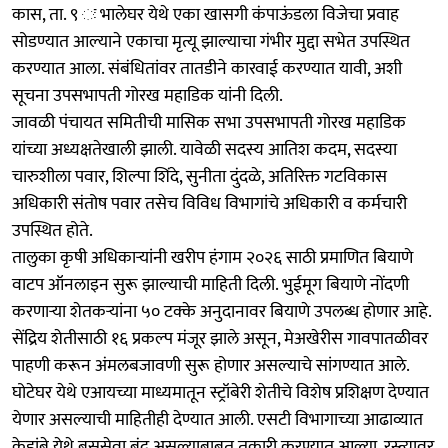
कास, ता. ९ ः भालेघर येथे एका खासगी कंपाऊंडला विजेचा प्रवाह
सोडण्यात आल्याने एकाचा मृत्यू झाल्याचा गंभीर मुद्दा सभेत उपस्थित
करण्यात आला. संबंधितांवर तातडीने कारवाई करण्यात यावी, अशी
सूचना उपसभापती गोरख महाडिक यांनी दिली.
जावळी पंचायत समितीची मासिक सभा उपसभापती गोरख महाडिक
यांच्या अध्यक्षतेखाली झाली. यावेळी सदस्य आतिश कदम, सदस्या
चारुशीला पवार, शिल्पा शिंदे, सुनीता दुंदळे, अतिरिक्त गटविकास
अधिकारी संतोष पवार तसेच विविध विभागांचे अधिकारी व कर्मचारी
उपस्थित होते.
तालुका कृषी अधिकाऱ्यांनी खरीप हंगाम २०२६ साठी प्रमाणित बियाणे
वाटप ऑनलाइन सुरू झाल्याची माहिती दिली. भुईमूग बियाणे नोंदणी
करणाऱ्या शेतकऱ्यांना ५० टक्के अनुदानावर बियाणे उपलब्ध होणार आहे.
सेंद्रिय शेतीसाठी १६ प्रकल्प मंजूर झाले असून, मेअखेरीस गावपातळीवर
पाहणी करून अंमलबजावणी सुरू होणार असल्याचे सांगण्यात आले.
घोटेघर येथे एआयच्या माध्यमातून स्ट्रॉबेरी शेतीचे विशेष प्रशिक्षण देण्यात
येणार असल्याची माहितीही देण्यात आली. एसटी विभागाच्या आढाव्यात
केडांबे येथे बससेवा बंद असल्याबाबत तक्रारी करण्यात आल्या. रस्त्यावर