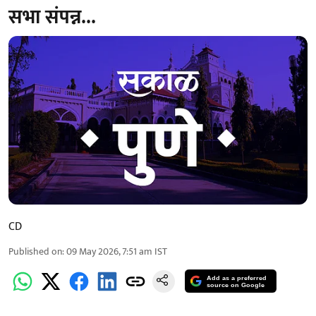
सभा संपन्न...
CD
Published on
:
09 May 2026, 7:51 am
IST
Add as a preferred
source on Google