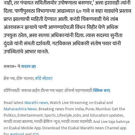
नाही, तर पंचायत समितीसमोर उपोषणाला बसणार,’ असा इशाराही त्यांनी
दिला. पाणीपुरवठा विभागाच्या आढाव्यात ६० गावे व सहा वाड्यांचे प्रस्ताव
प्राप्त झाल्याची माहिती देण्यात आली. करंडी चिकणवाडी येथे लांब
अंतरावरून झऱ्याचे पाणी आणण्याऐवजी विंधन विहीर घेणे अधिक
उपयुक्त ठरेल, असा सल्ला अधिकाऱ्यांनी दिला. त्यास सदस्या सुनीता
दुंदळे यांनी संमती दर्शवली. गटविकास अधिकारी संतोष पवार यांनी
उपस्थितांचे आभार मानले.
सकाळ+ चे
सदस्य व्हा
ब्रेक घ्या, डोकं चालवा,
कोडे सोडवा
!
शॉपिंगसाठी 'सकाळ प्राईम डील्स'च्या भन्नाट ऑफर्स पाहण्यासाठी
क्लिक करा
.
Read latest
Marathi news
, Watch Live Streaming on Esakal and
Maharashtra News
. Breaking news from India, Pune, Mumbai. Get the
Politics, Entertainment, Sports, Lifestyle, Jobs, and Education updates,
मराठी ताज्या बातम्या, मराठी ब्रेकिंग न्यूज, मराठी ताज्या घडामोडी. And Live taja batmya
on Esakal Mobile App. Download the Esakal Marathi news Channel app
for
Android
and
IOS
.