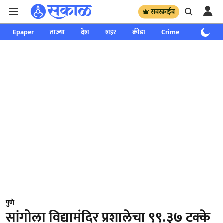
सबस्क्राईब
Epaper
ताज्या
देश
शहर
क्रीडा
Crime
साप्ताहिक
पुणे
सांगोला विद्यामंदिर प्रशालेचा ९९.३७ टक्के