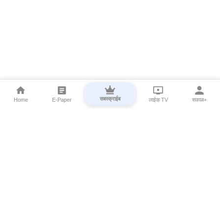
सबस्क्राईब
Home
E-Paper
लाईव्ह TV
सकाळ+
⌄
Marathi News