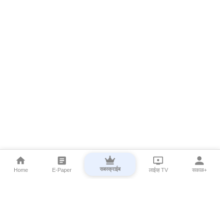
सबस्क्राईब
Home
E-Paper
लाईव्ह TV
सकाळ+