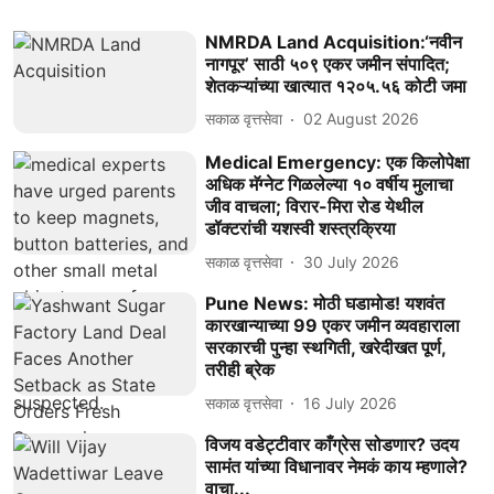
NMRDA Land Acquisition:‘नवीन
नागपूर’ साठी ५०९ एकर जमीन संपादित;
शेतकऱ्यांच्या खात्यात १२०५.५६ कोटी जमा
सकाळ वृत्तसेवा
02 August 2026
Medical Emergency: एक किलोपेक्षा
अधिक मॅग्नेट गिळलेल्या १० वर्षीय मुलाचा
जीव वाचला; विरार-मिरा रोड येथील
डॉक्टरांची यशस्वी शस्त्रक्रिया
सकाळ वृत्तसेवा
30 July 2026
Pune News: मोठी घडामोड! यशवंत
कारखान्याच्या 99 एकर जमीन व्यवहाराला
सरकारची पुन्हा स्थगिती, खरेदीखत पूर्ण,
तरीही ब्रेक
सकाळ वृत्तसेवा
16 July 2026
विजय वडेट्टीवार काँग्रेस सोडणार? उदय
सामंत यांच्या विधानावर नेमकं काय म्हणाले?
वाचा...