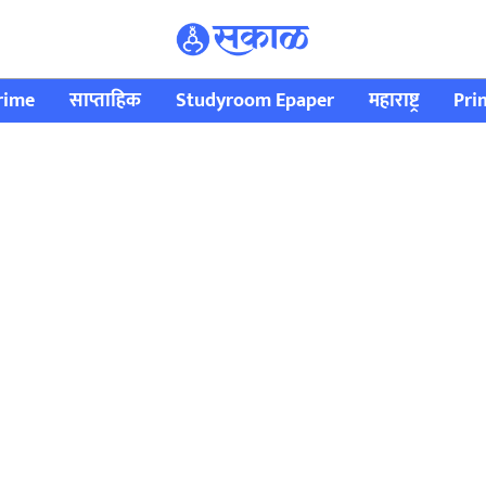
rime
साप्ताहिक
Studyroom Epaper
महाराष्ट्र
Pri