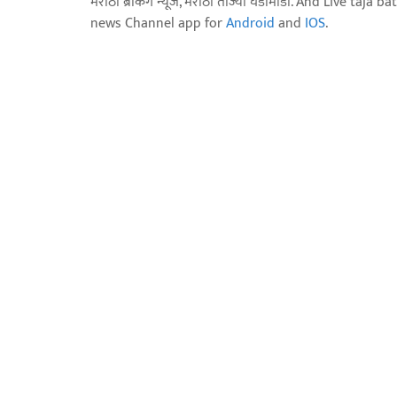
मराठी ब्रेकिंग न्यूज, मराठी ताज्या घडामोडी. And Live t
news Channel app for
Android
and
IOS
.