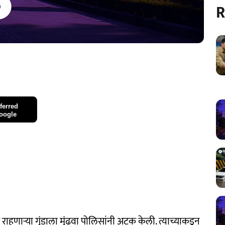
R
ferred
oogle
 राहणाऱ्या गुंडाला मुंढवा पोलिसांनी अटक केली. त्याच्याकडून