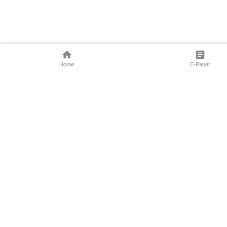
Home
E-Paper
Follow Us
Marathi News