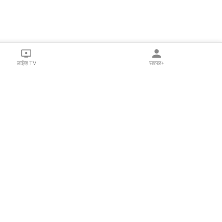
लाईव्ह TV
सकाळ+
l Programs
Print Products