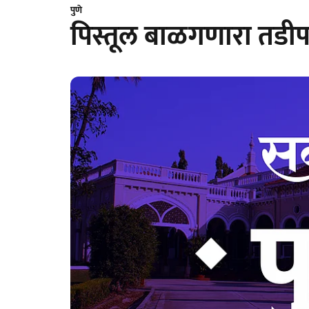
पुणे
पिस्तूल बाळगणारा तडीप