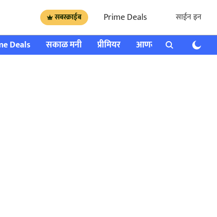
Prime Deals
साईन इन
सबस्क्राईब
me Deals
सकाळ मनी
प्रीमियर
आणखी
राशी भविष्य