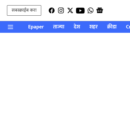
सबस्क्राईब करा
Epaper
ताज्या
देश
शहर
क्रीडा
C