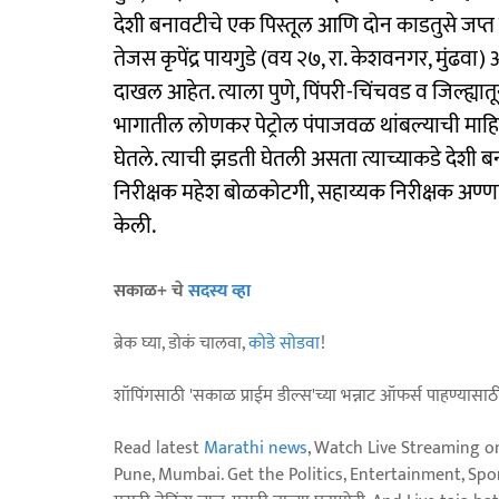
देशी बनावटीचे एक पिस्तूल आणि दोन काडतुसे जप्त
तेजस कृपेंद्र पायगुडे (वय २७, रा. केशवनगर, मुंढवा) 
दाखल आहेत. त्याला पुणे, पिंपरी-चिंचवड व जिल्ह्या
भागातील लोणकर पेट्रोल पंपाजवळ थांबल्याची माहिती
घेतले. त्याची झडती घेतली असता त्याच्याकडे देशी 
निरीक्षक महेश बोळकोटगी, सहाय्यक निरीक्षक अण्णास
केली.
सकाळ+ चे
सदस्य व्हा
ब्रेक घ्या, डोकं चालवा,
कोडे सोडवा
!
शॉपिंगसाठी 'सकाळ प्राईम डील्स'च्या भन्नाट ऑफर्स पाहण्यासा
Read latest
Marathi news
, Watch Live Streaming o
Pune, Mumbai. Get the Politics, Entertainment, Sports