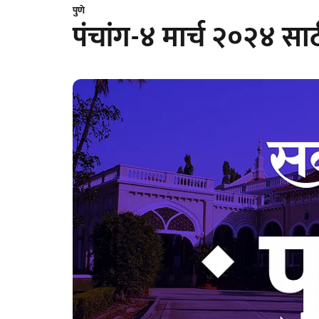
पुणे
पंचांग-४ मार्च २०२४ सा