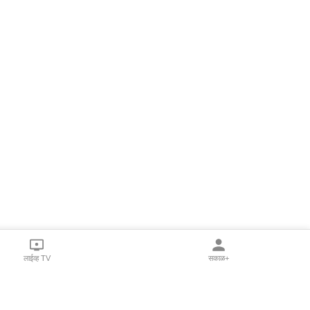
लाईव्ह TV
सकाळ+