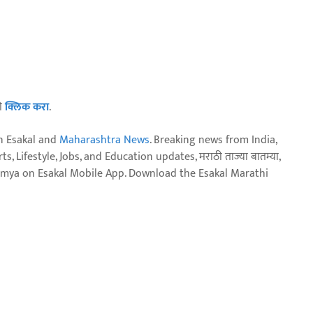
ठी
क्लिक करा
.
n Esakal and
Maharashtra News
. Breaking news from India,
, Lifestyle, Jobs, and Education updates, मराठी ताज्या बातम्या,
aja batmya on Esakal Mobile App. Download the Esakal Marathi