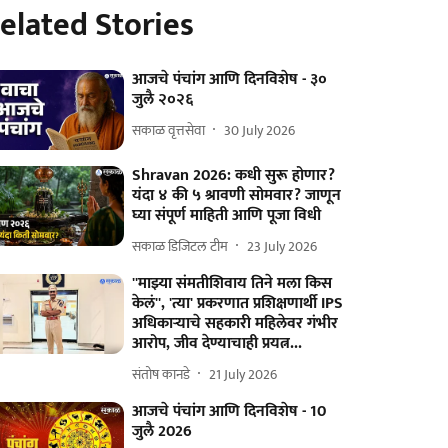
elated Stories
आजचे पंचांग आणि दिनविशेष - ३०
जुलै २०२६
सकाळ वृत्तसेवा
30 July 2026
Shravan 2026: कधी सुरू होणार?
यंदा ४ की ५ श्रावणी सोमवार? जाणून
घ्या संपूर्ण माहिती आणि पूजा विधी
सकाळ डिजिटल टीम
23 July 2026
''माझ्या संमतीशिवाय तिने मला किस
केलं'', 'त्या' प्रकरणात प्रशिक्षणार्थी IPS
अधिकाऱ्याचे सहकारी महिलेवर गंभीर
आरोप, जीव देण्याचाही प्रयत्न...
संतोष कानडे
21 July 2026
आजचे पंचांग आणि दिनविशेष - 10
जुलै 2026