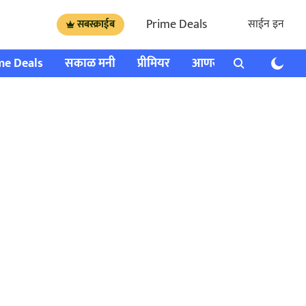
Prime Deals
साईन इन
सबस्क्राईब
me Deals
सकाळ मनी
प्रीमियर
आणखी
राशी भविष्य