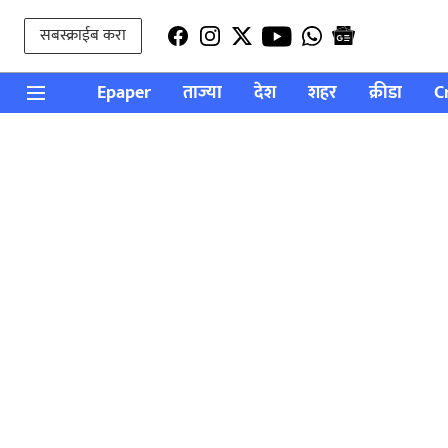
सबस्क्राईब करा
Epaper
ताज्या
देश
शहर
क्रीडा
C