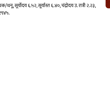
्‍चिक/धनू, सूर्योदय ६.५२, सूर्यास्त ६.४०, चंद्रोदय उ. रात्री २.२३,
 १९४५.