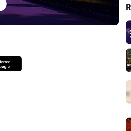
R
ferred
oogle