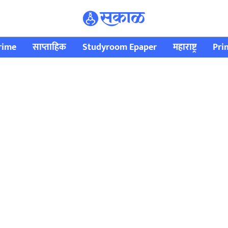
rime
साप्ताहिक
Studyroom Epaper
महाराष्ट्र
Pri