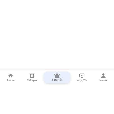
सबस्क्राईब
Home
E-Paper
लाईव्ह TV
सकाळ+