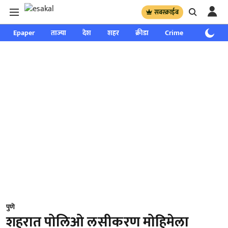
सबस्क्राईब
Epaper
ताज्या
देश
शहर
क्रीडा
Crime
साप्ताहिक
पुणे
शहरात पोलिओ लसीकरण मोहिमेला