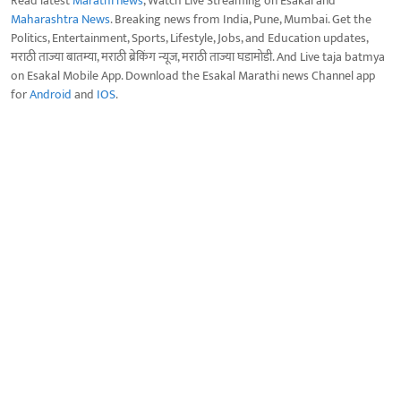
Read latest
Marathi news
, Watch Live Streaming on Esakal and
Maharashtra News
. Breaking news from India, Pune, Mumbai. Get the
Politics, Entertainment, Sports, Lifestyle, Jobs, and Education updates,
मराठी ताज्या बातम्या, मराठी ब्रेकिंग न्यूज, मराठी ताज्या घडामोडी. And Live taja batmya
on Esakal Mobile App. Download the Esakal Marathi news Channel app
for
Android
and
IOS
.