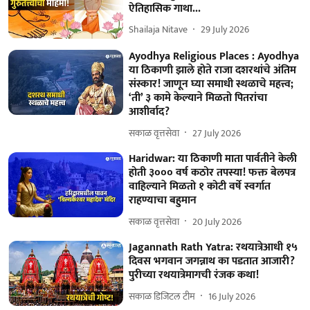
ऐतिहासिक गाथा...
Shailaja Nitave
29 July 2026
Ayodhya Religious Places : Ayodhya
या ठिकाणी झाले होते राजा दशरथांचे अंतिम
संस्कार! जाणून घ्या समाधी स्थळाचे महत्त्व;
‘ती’ ३ कामे केल्याने मिळतो पितरांचा
आशीर्वाद?
सकाळ वृत्तसेवा
27 July 2026
Haridwar: या ठिकाणी माता पार्वतीने केली
होती ३००० वर्ष कठोर तपस्या! फक्त बेलपत्र
वाहिल्याने मिळतो १ कोटी वर्षे स्वर्गात
राहण्याचा बहुमान
सकाळ वृत्तसेवा
20 July 2026
Jagannath Rath Yatra: रथयात्रेआधी १५
दिवस भगवान जगन्नाथ का पडतात आजारी?
पुरीच्या रथयात्रेमागची रंजक कथा!
सकाळ डिजिटल टीम
16 July 2026