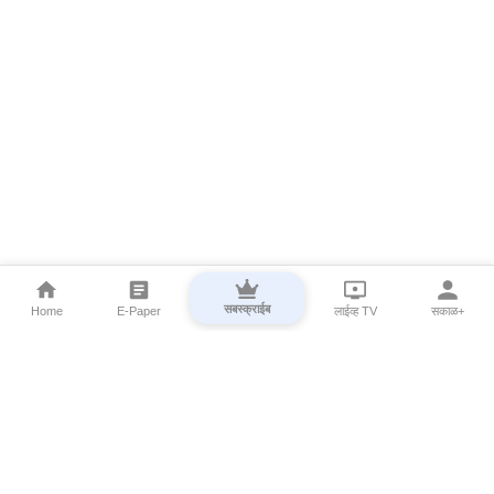
सबस्क्राईब
Home
E-Paper
लाईव्ह TV
सकाळ+