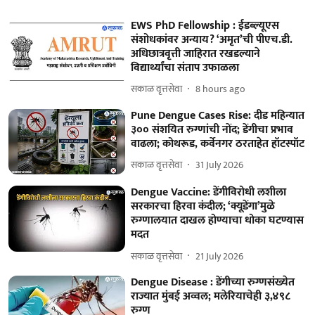
EWS PhD Fellowship : ईडब्ल्यूएस
संशोधकांवर अन्याय? ‘अमृत’ची पीएच.डी.
अधिछात्रवृत्ती जाहिरात रखडल्याने
विद्यार्थ्यांचा संताप उफाळला
सकाळ वृत्तसेवा
8 hours ago
Pune Dengue Cases Rise: दीड महिन्यात
३०० संशयित रुग्णांची नोंद; डेंगीचा प्रभाव
वाढला; कोथरूड, कर्वेनगर ठरताहेत हॉटस्पॉट
सकाळ वृत्तसेवा
31 July 2026
Dengue Vaccine: डेंगीविरोधी लशीला
सरकारचा हिरवा कंदील; ‘क्यूडेंगा’मुळे
रुग्णालयात दाखल होण्याचा धोका घटण्यास
मदत
सकाळ वृत्तसेवा
21 July 2026
Dengue Disease : डेंगीच्या रुग्‍णसंख्येत
राज्यात मुंबई अव्वल; मलेरियाचेही ३,४९८
रुग्ण