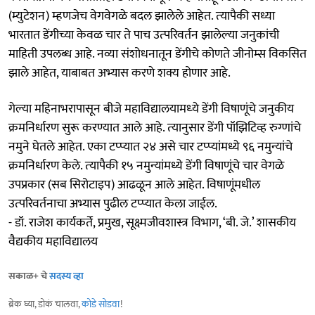
(म्युटेशन) म्हणजेच वेगवेगळे बदल झालेले आहेत. त्‍यापैकी सध्या
भारतात डेंगीच्या केवळ चार ते पाच उत्‍परिवर्तन झालेल्‍या जनुकांची
माहिती उपलब्ध आहे. नव्या संशोधनातून डेंगीचे कोणते जीनोम्स विकसित
झाले आहेत, याबाबत अभ्यास करणे शक्य होणार आहे.
गेल्‍या महिनाभरापासून बीजे महाविद्यालयामध्‍ये डेंगी विषाणूंचे जनुकीय
क्रमनिर्धारण सुरू करण्यात आले आहे. त्‍यानुसार डेंगी पॉझिटिव्‍ह रुग्णांचे
नमुने घेतले आहेत. एका टप्प्यात २४ असे चार टप्प्यांमध्ये ९६ नमुन्यांचे
क्रमनिर्धारण केले. त्‍यापैकी १५ नमुन्यांमध्ये डेंगी विषाणूंचे चार वेगळे
उपप्रकार (सब सिरोटाइप) आढळून आले आहेत. विषाणूंमधील
उत्‍परिवर्तनाचा अभ्यास पुढील टप्प्यात केला जाईल.
- डॉ. राजेश कार्यकर्ते, प्रमुख, सूक्ष्मजीवशास्त्र विभाग, ‘बी. जे.’ शासकीय
वैद्यकीय महाविद्यालय
सकाळ+ चे
सदस्य व्हा
ब्रेक घ्या, डोकं चालवा,
कोडे सोडवा
!