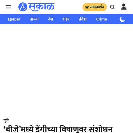
सबस्क्राईब
Epaper
ताज्या
देश
शहर
क्रीडा
Crime
साप्ताहिक
पुणे
‘बीजे’मध्ये डेंगीच्या विषाणूवर संशोधन