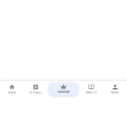
सबस्क्राईब
Home
E-Paper
लाईव्ह TV
सकाळ+