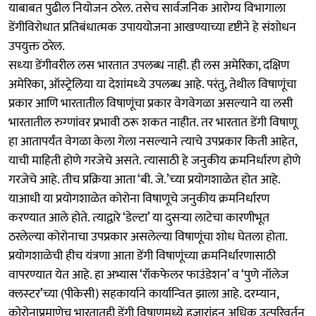
याबाबत पुढील नियोजन ठरेल. तसेच सार्वजनिक आरोग्य विभागाला
डेंगीविरोधात प्रतिबंधात्मक उपाययोजना आखण्याच्या दृष्टीने हे संशोधन
उपयुक्त ठरेल.
सध्‍या डेंगीवरील लस भारतात उपलब्‍ध नाही. ही लस अमेरिका, दक्षिण
अमेरिका, ऑस्‍ट्रेलिया या देशांमध्‍ये उपलब्‍ध आहे. परंतु, तेथील विषाणूंचा
प्रकार आणि भारतातील विषाणूंचा प्रकार वेगवेगळा असल्‍याने या लसी
भारतातील रुग्‍णांवर प्रभावी ठरू शकत नाहीत. तर भारतात डेंगी विषाणू
हा आतापर्यंत वेगळा केला गेला नसल्‍याने त्‍याचे उपप्रकार किती आहेत,
याची माहिती होणे गरजेचे असते. त्‍यासाठी हे जनुकीय क्रमनिर्धारण होणे
गरजेचे आहे. तीच प्रक्रिया आता ‘बी. जे.’च्‍या प्रयोगशाळेत होत आहे.
याआधी या प्रयोगशाळेत कोरोना विषाणूचे जनुकीय क्रमनिर्धारण
करण्‍यात आले होते. त्‍याद्वारे ‘डेल्‍टा’ या दुसऱ्या लाटेचा कारणीभूत
ठरलेल्‍या कोरोनाचा उपप्रकार असलेल्‍या विषाणूंचा शोध घेतला होता.
प्रयोगशाळेची हीच यंत्रणा आता डेंगी विषाणूंच्या क्रमनिर्धारणासाठी
वापरण्‍यात येत आहे. हा अभ्‍यास ‘रॉकफेलर फाउंडेशन’ व ‘पुणे नॉलेज
क्‍लस्‍टर’च्या (पीकेसी) सहकार्याने कार्यान्‍वित झाला आहे. दरम्‍यान,
कोरोनाप्रमाणेच भारतातही डेंगी विषाणूमध्ये हजारांहून अधिक उत्‍परिवर्तन