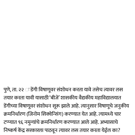
पुणे, ता. २२ ः डेंगी विषाणूवर संशोधन करता यावे तसेच त्यावर लस
तयार करता यावी यासाठी ‘बीजे’ शासकीय वैद्यकीय महाविद्यालयात
डेंगीच्‍या विषाणूवर संशोधन सूरू झाले आहे. त्यानुसार विषाणूचे जनुकीय
क्रमनिर्धारण (जिनोम सिक्‍वेन्‍सिंग) करण्‍यात येत आहे. त्‍यामध्‍ये चार
टप्प्यात ९६ नमुन्यांचे क्रमनिर्धारण करण्यात आले आहे. अभ्‍यासाचे
निष्‍कर्ष केंद्र सरकारला पाठवून त्‍यावर लस तयार करता येईल का?