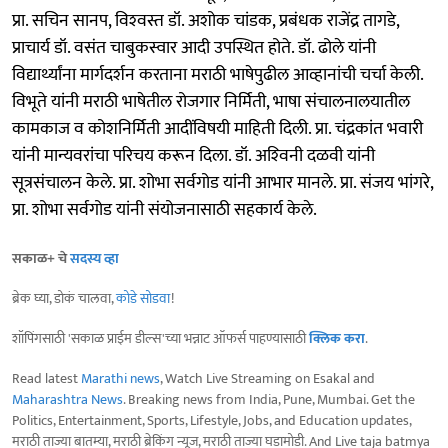
प्रा. सचिन सानप, विश्‍वस्त डॉ. अशोक चांडक, प्रबंधक राजेंद्र तागडे,
प्राचार्य डॉ. वसंत चाबुकस्वार आदी उपस्थित होते. डॉ. ढोले यांनी
विद्यार्थ्यांना मार्गदर्शन करताना मराठी भाषेपुढील आव्हानांची चर्चा केली.
विभूते यांनी मराठी भाषेतील रोजगार निर्मिती, भाषा संचालनालयातील
कामकाज व कोशनिर्मिती आदींविषयी माहिती दिली. प्रा. चंद्रकांत भवारी
यांनी मान्यवरांचा परिचय करून दिला. डॉ. अश्‍विनी दळवी यांनी
सूत्रसंचालन केले. प्रा. शोभा सर्वगोड यांनी आभार मानले. प्रा. संजय भांगरे,
प्रा. शोभा सर्वगोड यांनी संयोजनासाठी सहकार्य केले.
सकाळ+ चे
सदस्य व्हा
ब्रेक घ्या, डोकं चालवा,
कोडे सोडवा
!
शॉपिंगसाठी 'सकाळ प्राईम डील्स'च्या भन्नाट ऑफर्स पाहण्यासाठी
क्लिक करा
.
Read latest
Marathi news
, Watch Live Streaming on Esakal and
Maharashtra News
. Breaking news from India, Pune, Mumbai. Get the
Politics, Entertainment, Sports, Lifestyle, Jobs, and Education updates,
मराठी ताज्या बातम्या, मराठी ब्रेकिंग न्यूज, मराठी ताज्या घडामोडी. And Live taja batmya