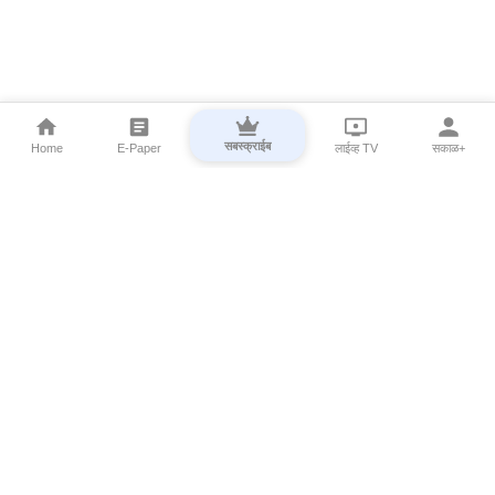
सबस्क्राईब
Home
E-Paper
लाईव्ह TV
सकाळ+
⌄
Marathi News
⌄
About Esakal
⌄
Digital Products