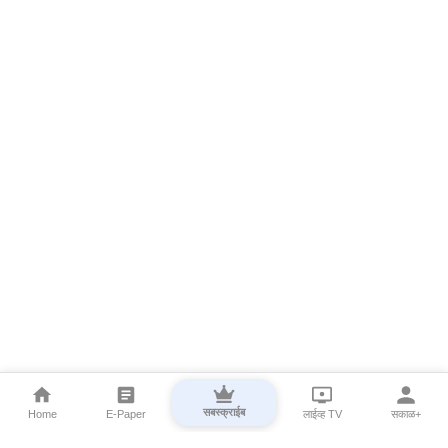
सबस्क्राईब
Home
E-Paper
लाईव्ह TV
सकाळ+