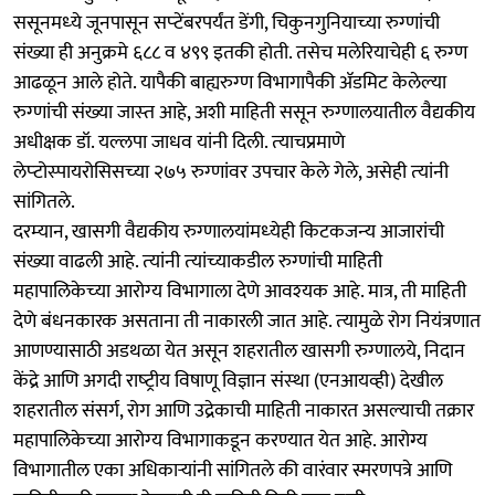
ससूनमध्‍ये जूनपासून सप्‍टेंबरपर्यंत डेंगी, चिकुनगुनियाच्‍या रुग्‍णांची
संख्‍या ही अनुक्रमे ६८८ व ४९९ इतकी होती. तसेच मलेरियाचेही ६ रुग्‍ण
आढळून आले होते. यापैकी बाह्यरुग्‍ण विभागापैकी ॲडमिट केलेल्‍या
रुग्‍णांची संख्‍या जास्‍त आहे, अशी माहिती ससून रुग्‍णालयातील वैद्यकीय
अधीक्षक डॉ. यल्‍लपा जाधव यांनी दिली. त्‍याचप्रमाणे
लेप्‍टोस्‍पायरोसिसच्‍या २७५ रुग्‍णांवर उपचार केले गेले, असेही त्‍यांनी
सांगितले.
दरम्‍यान, खासगी वैद्यकीय रुग्‍णालयांमध्‍येही किटकजन्‍य आजारांची
संख्‍या वाढली आहे. त्‍यांनी त्‍यांच्‍याकडील रुग्‍णांची माहिती
महापालिकेच्‍या आरोग्‍य विभागाला देणे आवश्‍यक आहे. मात्र, ती माहिती
देणे बंधनकारक असताना ती नाकारली जात आहे. त्‍यामुळे रोग नियंत्रणात
आणण्यासाठी अडथळा येत असून शहरातील खासगी रुग्‍णालये, निदान
केंद्रे आणि अगदी राष्‍ट्रीय विषाणू विज्ञान संस्‍था (एनआयव्‍ही) देखील
शहरातील संसर्ग, रोग आणि उद्रेकाची माहिती नाकारत असल्‍याची तक्रार
महापालिकेच्‍या आरोग्‍य विभागाकडून करण्‍यात येत आहे. आरोग्य
विभागातील एका अधिकाऱ्यांनी सांगितले की वारंवार स्मरणपत्रे आणि