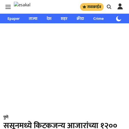
सबस्क्राईब
Epaper
ताज्या
देश
शहर
क्रीडा
Crime
साप्ताहिक
पुणे
ससूनमध्‍ये किटकजन्‍य आजारांच्या १२००