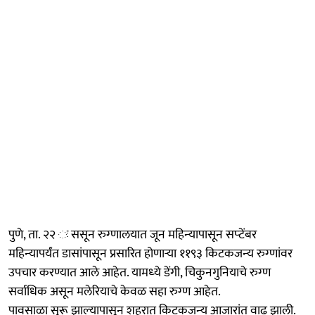
पुणे, ता. २२ ः ससून रुग्‍णालयात जून महिन्‍यापासून सप्‍टेंबर
महिन्‍यापर्यंत डासांपासून प्रसारित होणाऱ्या ११९३ किटकजन्‍य रुग्‍णांवर
उपचार करण्यात आले आहेत. यामध्‍ये डेंगी, चिकुनगुनियाचे रुग्‍ण
सर्वाधिक असून मलेरियाचे केवळ सहा रुग्‍ण आहेत.
पावसाळा सुरू झाल्‍यापासून शहरात किटकजन्‍य आजारांत वाढ झाली.