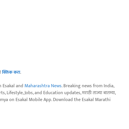
ठी
क्लिक करा
.
n Esakal and
Maharashtra News
. Breaking news from India,
, Lifestyle, Jobs, and Education updates, मराठी ताज्या बातम्या,
aja batmya on Esakal Mobile App. Download the Esakal Marathi