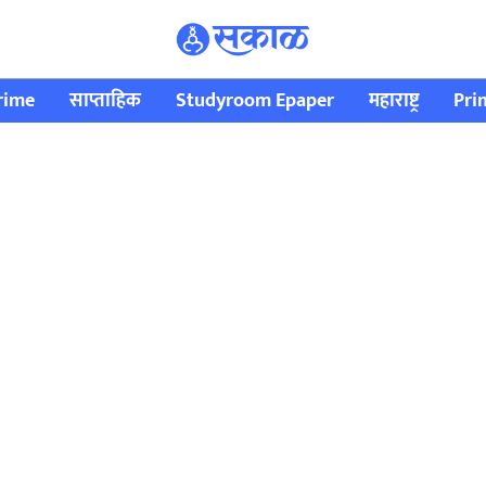
rime
साप्ताहिक
Studyroom Epaper
महाराष्ट्र
Pri