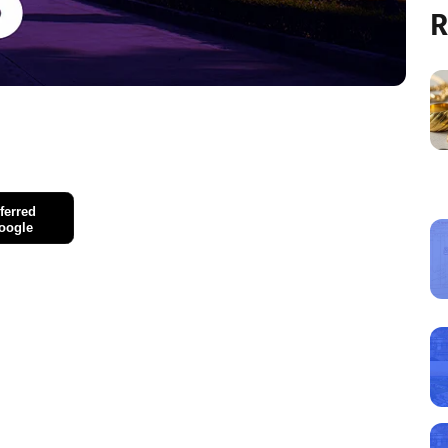
R
ferred
oogle