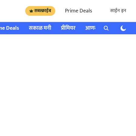
Prime Deals
साईन इन
सबस्क्राईब
me Deals
सकाळ मनी
प्रीमियर
आणखी
राशी भविष्य