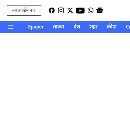
सबस्क्राईब करा
Epaper
ताज्या
देश
शहर
क्रीडा
C