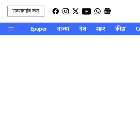
सबस्क्राईब करा
Epaper
ताज्या
देश
शहर
क्रीडा
C