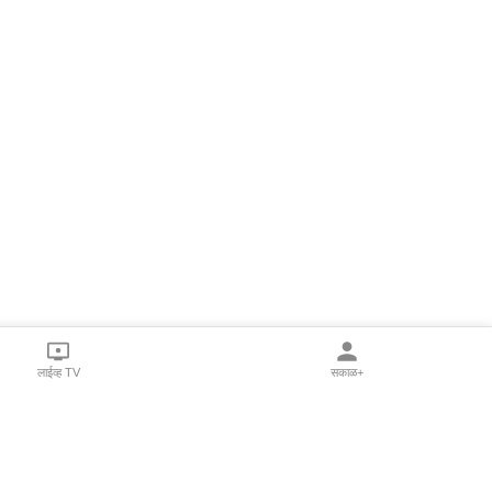
लाईव्ह TV
सकाळ+