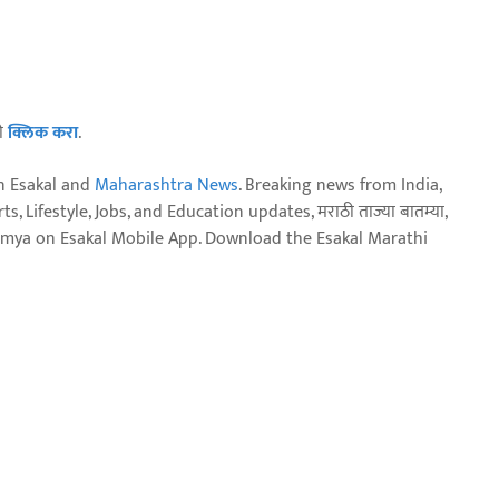
ठी
क्लिक करा
.
n Esakal and
Maharashtra News
. Breaking news from India,
, Lifestyle, Jobs, and Education updates, मराठी ताज्या बातम्या,
aja batmya on Esakal Mobile App. Download the Esakal Marathi