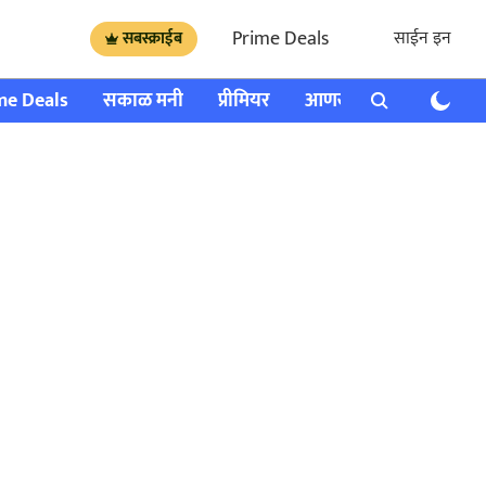
Prime Deals
साईन इन
सबस्क्राईब
me Deals
सकाळ मनी
प्रीमियर
आणखी
राशी भविष्य