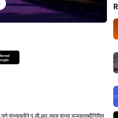
R
ferred
oogle
णे यांच्यावतीने पं. सी.आर. व्यास यांच्या जन्मशताब्दीनिमित्त