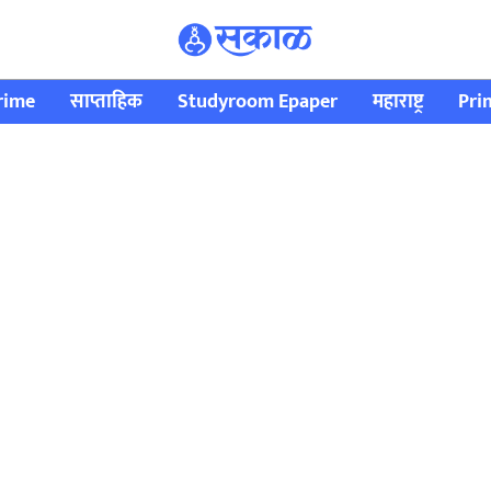
rime
साप्ताहिक
Studyroom Epaper
महाराष्ट्र
Pri