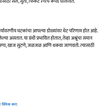
बंधासाठी सैल, सुती, फिकट रंगाचे कपडे घालावेत.
पर्यावरणीय घटकांचा आपल्या डोळ्यांवर थेट परिणाम होत आहे.
लेल्या असतात. या ग्रंथी प्रभावित होतात, तेव्हा अश्रूंचा समान
कोरडेपणा, खाज सुटणे, जळजळ आणि थकवा जाणवतो. त्‍यासाठी
ठी
क्लिक करा
.