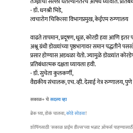
तज्ज्ञांचा सल्ला घेतल्यानंतरच औषधे घ्यावीत. प्रति
- डॉ. धनश्री भिडे,
त्वचारोग चिकित्सा विभागप्रमुख, केईएम रुग्‍णालय
वाढते तापमान, प्रदूषण, धूळ, कोरडी हवा आणि इतर 
अश्रू ग्रंथी डोळ्यांच्या पृष्ठभागावर समान पद्धतीने पसर
प्रसार होण्यास अडथळा येतो. ज्यामुळे डोळ्यांत 
प्रतिबंधात्‍मक दक्षता घ्यायला हवी.
- डॉ. सुचेता कुलकर्णी,
वैद्यकीय संचालक, एच. व्ही. देसाई नेत्र रुग्‍णालय, पुणे
सकाळ+ चे
सदस्य व्हा
ब्रेक घ्या, डोकं चालवा,
कोडे सोडवा
!
शॉपिंगसाठी 'सकाळ प्राईम डील्स'च्या भन्नाट ऑफर्स पाहण्यासा