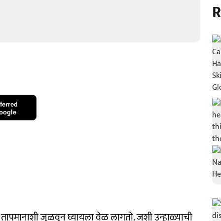
R
ferred
oogle
ा तापमानाशी जुळवून घ्यायला वेळ लागतो. जशी उन्हाळ्याची