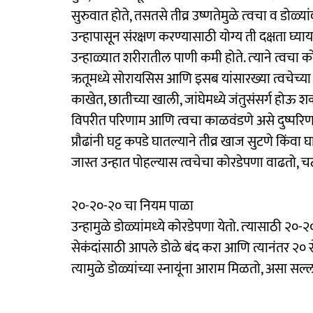
सुरुवात होते, तसतसे तीव्र उष्णतेमुळे त्‍वचा व डोळ्यां
उन्‍हापासून संरक्षण करण्‍यासाठी योग्‍य ती दक्षता घ्याय
उन्हाळ्यात शरीरातील पाणी कमी होते. त्‍याने त्वचा क
ऋतूमध्ये सोरायसिस आणि इसब यांसारख्या त्वचेच्या
काखेत, छातीच्या खाली, जांघेमध्ये जंतुसंसर्ग होऊ शक
विपरीत परिणाम आणि त्वचा काळवंडणे असे दुष्परिण
प्रौढांनी घट्ट कपडे घातल्याने तीव्र खाज सुटणे किंवा
जास्त उन्हात पोहल्‍यास त्वचेचा कोरडेपणा वाढतो, 
२०-२०-२० चा नियम पाळा
उन्‍हामुळे डोळ्यांमध्‍ये कोरडेपणा येतो. त्‍यासाठी
सेकंदांसाठी आपले डोळे बंद करा आणि त्यानंतर २० से
त्यामुळे डोळ्यांच्या स्नायूंना आराम मिळतो, असा सल्ला न