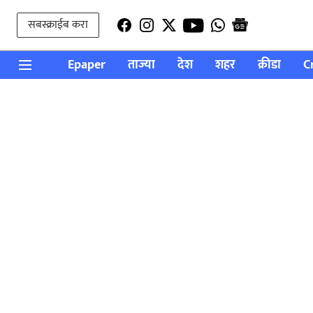
सबस्क्राईब करा
Epaper
ताज्या
देश
शहर
क्रीडा
C