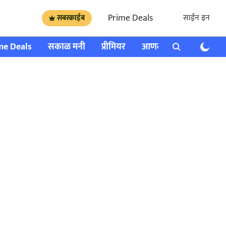
Prime Deals
साईन इन
सबस्क्राईब
me Deals
सकाळ मनी
प्रीमियर
आणखी
राशी भविष्य