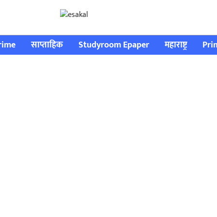
rime
साप्ताहिक
Studyroom Epaper
महाराष्ट्र
Pri