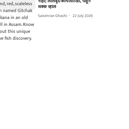
नाही; लालबुंद-काचेसारखा, पाहून
थक्क व्हाल
Saisimran Ghashi
22 July 2026