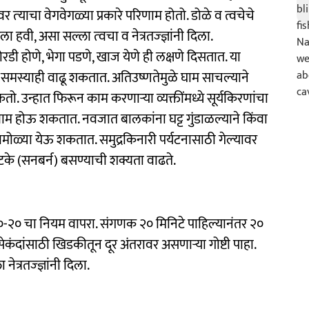
वर त्‍याचा वेगवेगळ्या प्रकारे परिणाम होतो. डोळे व त्वचेचे
ला हवी, असा सल्ला त्‍वचा व नेत्रतज्‍ज्ञांनी दिला.
ोरडी होणे, भेगा पडणे, खाज येणे ही लक्षणे दिसतात. या
 समस्याही वाढू शकतात. अतिउष्णतेमुळे घाम साचल्याने
तो. उन्हात फिरून काम करणाऱ्या व्यक्तींमध्ये सूर्यकिरणांचा
ाम होऊ शकतात. नवजात बालकांना घट्ट गुंडाळल्याने किंवा
 घामोळ्या येऊ शकतात. समुद्रकिनारी पर्यटनासाठी गेल्‍यावर
चटके (सनबर्न) बसण्याची शक्यता वाढते.
 २०-२०-२० चा नियम वापरा. संगणक २० मिनिटे पाहिल्यानंतर २०
कंदांसाठी खिडकीतून दूर अंतरावर असणाऱ्या गोष्टी पाहा.
ेत्रतज्‍ज्ञांनी दिला.