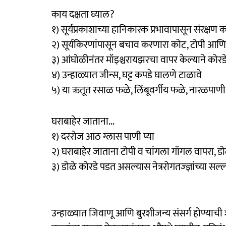
काय दक्षता घ्याल?
१) सूर्यप्रकाशाच्या हानिकारक प्रभावापासून संरक्ष
२) सूर्यकिरणांपासून बचाव करणारा कोट, टोपी आण
३) आंघोळीनंतर मॉइश्चरायझरचा वापर केल्याने कोरडे
४) उन्हाळ्यात जीन्स, घट्ट कपडे घालणे टाळावे
५) या ऋतूत रसाळ फळे, लिंबूवर्गीय फळे, नारळपाणी
घराबाहेर जाताना...
१) दररोज आठ ग्लास पाणी प्या
२) घराबाहेर जाताना टोपी व चांगला गॉगल वापरा, ड
३) डोळे कोरडे पडत असल्‍यास नेत्ररोगतज्‍ज्ञांच्‍‍या सल्‍ल
उन्हाळ्यात जिवाणू आणि बुरशीजन्य संसर्ग होण्याची