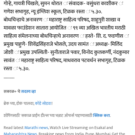
गोऱ्हे, गायत्री चिखले, सुमन थोरात ः संवादक- वसुंधरा काशीकर ः
गणेश सभागृह, न्यू इंग्लिश स्कूल, टिळक रस्ता ः ५.३०.
बोधचिन्हाचे अनावरण ः महाराष्ट्र साहित्य परिषद, शाहुपुरी शाखा व
मावळा फाउंडेशन सातारा आयोजित ः ९९ व्या अखिल भारतीय मराठी
साहित्य संमेलनाच्या बोधचिन्हाचे अनावरण ः हस्ते- शि. द. फडणीस ः
प्रमुख पाहुणे- शिवेंद्रसिंहराजे भोसले, उदय सामंत ः अध्यक्ष- मिलिंद
जोशी ः प्रमुख उपस्थिती- सुनीताराजे पवार, विनोद कुलकर्णी, नंदकुमार
सावंत ः महाराष्ट्र साहित्य परिषद, माधवराव पटवर्धन सभागृह, टिळक
रस्ता ः ५.३०.
.........
सकाळ+ चे
सदस्य व्हा
ब्रेक घ्या, डोकं चालवा,
कोडे सोडवा
!
शॉपिंगसाठी 'सकाळ प्राईम डील्स'च्या भन्नाट ऑफर्स पाहण्यासाठी
क्लिक करा
.
Read latest
Marathi news
, Watch Live Streaming on Esakal and
Maharashtra News
. Breaking news from India, Pune, Mumbai. Get the