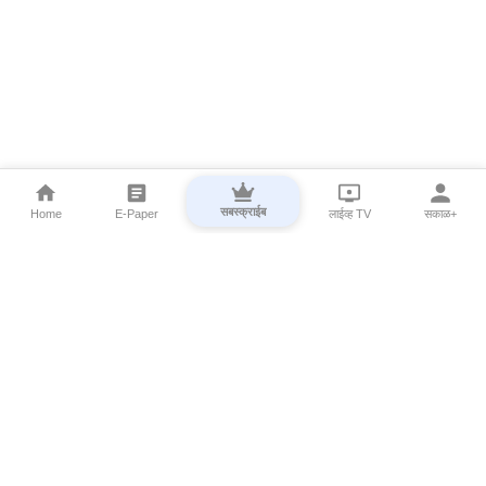
सबस्क्राईब
Home
E-Paper
लाईव्ह TV
सकाळ+
⌄
Marathi News
⌄
About Esakal