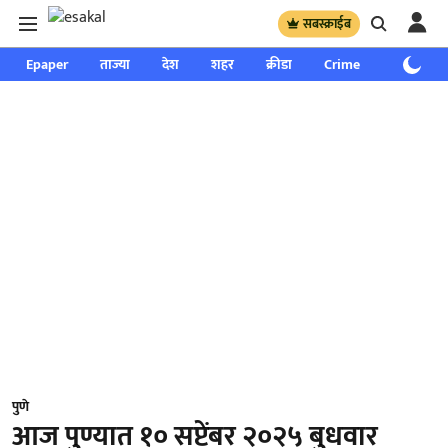
सबस्क्राईब
Epaper
ताज्या
देश
शहर
क्रीडा
Crime
साप्ताहिक
पुणे
आज पुण्यात १० सप्टेंबर २०२५ बुधवार